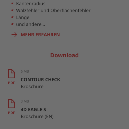
Kantenradius
Walzfehler und Oberflächenfehler
Länge
und andere...
MEHR ERFAHREN
Download
6 MB
CONTOUR CHECK
PDF
Broschüre
3 MB
4D EAGLE S
PDF
Broschüre (EN)