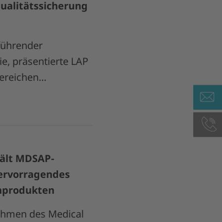
ualitätssicherung
führender
e, präsentierte LAP
Bereichen…
ält MDSAP-
hervorragendes
nprodukten
 Rahmen des Medical