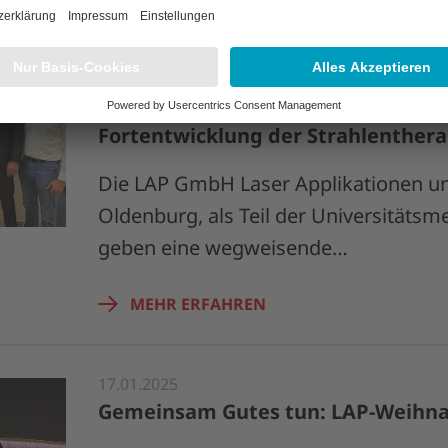
22.01.2025
LAP GmbH Laser Applikationen und
Oldenburg schließen Innovationspa
Fortentwicklung der Strahlenthera
Die LAP GmbH Laser Applikationen un
Oldenburg, als Teil der Universitätsm
geben eine wegweisende…
MEHR ERFAHREN
17.01.2025
Gemeinsam Gutes tun: LAP-Weihn