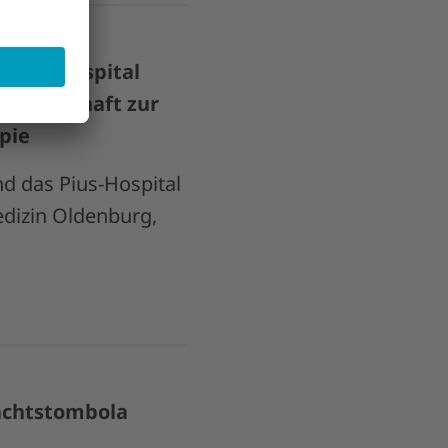
 Pius-Hospital
rtnerschaft zur
pie
d das Pius-Hospital
edizin Oldenburg,
achtstombola