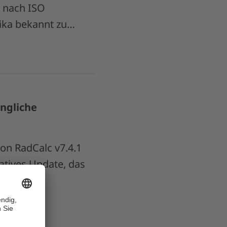
 nach ISO
ika bekannt zu…
ängliche
von RadCalc v7.4.1
atives Update, das
men…