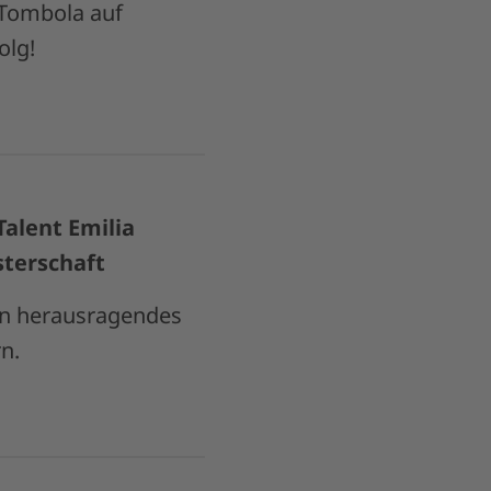
e Tombola auf
olg!
alent Emilia
sterschaft
ein herausragendes
n.