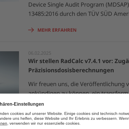
Device Single Audit Program (MDSAP)
13485:2016 durch den TÜV SÜD Amer
MEHR ERFAHREN
06.02.2025
Wir stellen RadCalc v7.4.1 vor: Zug
Präzisionsdosisberechnungen
Wir freuen uns, die Veröffentlichung 
ankündigen zu können, ein transform
schnelle Monte-Carlo-Dosisalgorith
MEHR ERFAHREN