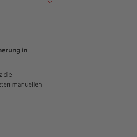
herung in
z die
tzten manuellen