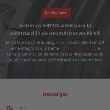
Necesitamos su consentimiento para cargar
Play Video
el servicio YouTube Video.
Sistemas SERVOLASER para la
Utilizamos un servicio de terceros para incrustar contenido
de vídeo que puede recopilar datos sobre su actividad. Le
construcción de neumáticos en Pirelli
rogamos que revise los detalles y acepte el servicio para ver
este vídeo.
En su fábrica de Breuberg, Pirelli Deutschland GmbH
ya ha integrado el sistema
SERVOLASER Xpert
, la
tercera generación de servoláseres desplazables de
LAP, en sus máquinas de fabricación de neumáticos.
MÁS INFORMACIÓN
ACEPTAR
powered by
Usercentrics Consent Management Platform
Descargas
378 KB