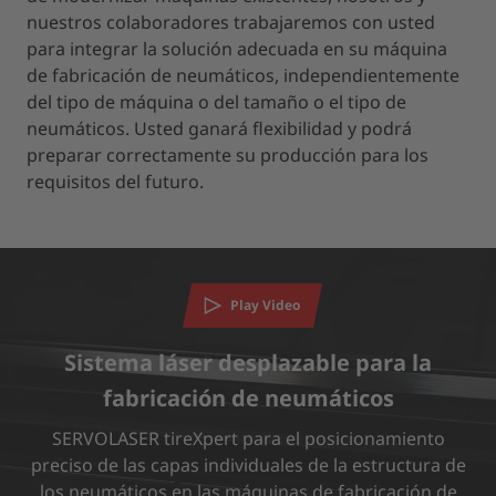
nuestros colaboradores trabajaremos con usted
para integrar la solución adecuada en su máquina
de fabricación de neumáticos, independientemente
del tipo de máquina o del tamaño o el tipo de
neumáticos. Usted ganará flexibilidad y podrá
preparar correctamente su producción para los
requisitos del futuro.
Necesitamos su consentimiento para cargar
Play Video
el servicio YouTube Video.
Sistema láser desplazable para la
Utilizamos un servicio de terceros para incrustar contenido
de vídeo que puede recopilar datos sobre su actividad. Le
fabricación de neumáticos
rogamos que revise los detalles y acepte el servicio para ver
este vídeo.
SERVOLASER tireXpert para el posicionamiento
preciso de las capas individuales de la estructura de
los neumáticos en las máquinas de fabricación de