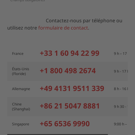
Contactez-nous par téléphone ou
utilisez notre
formulaire de contact
.
+33 1 60 94 22 99
France
9 h – 17 h C
+1 800 498 2674
États-Unis
9 h - 17 h ES
(Floride)
+49 4131 9511 339
Allemagne
8 h - 16 h C
+86 21 5047 8881
Chine
9 h 30 - 17
(Shanghai)
+65 6536 9990
Singapore
9:00 h – 18