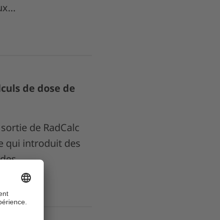
aux…
lculs de dose de
sortie de RadCalc
e qui introduit des
ides,…