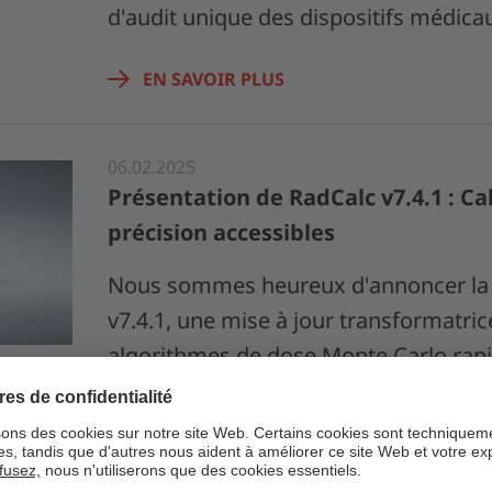
d'audit unique des dispositifs médic
EN SAVOIR PLUS
06.02.2025
Présentation de RadCalc v7.4.1 : Ca
précision accessibles
Nous sommes heureux d'annoncer la 
v7.4.1, une mise à jour transformatric
algorithmes de dose Monte Carlo rap
EN SAVOIR PLUS