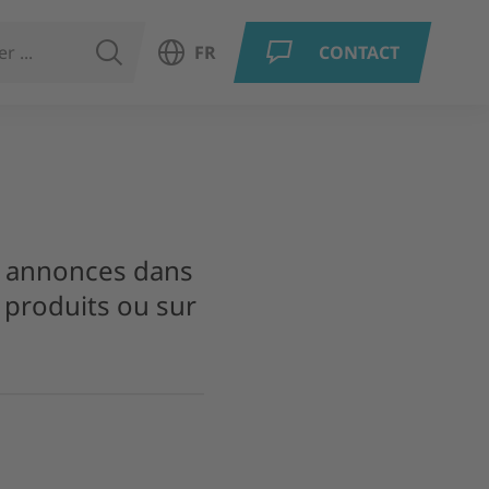
RECHERCHER
FR
CONTACT
Ouvrir le choix de la langue
t annonces dans
e produits ou sur