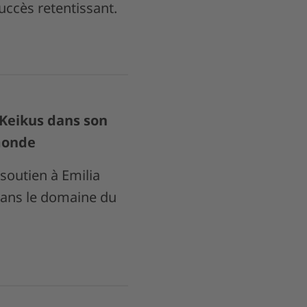
uccès retentissant.
 Keikus dans son
monde
outien à Emilia
dans le domaine du