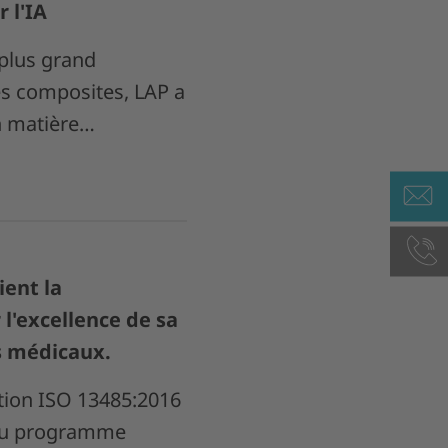
 l'IA
 plus grand
s composites, LAP a
n matière…
ent la
l'excellence de sa
fs médicaux.
cation ISO 13485:2016
 du programme