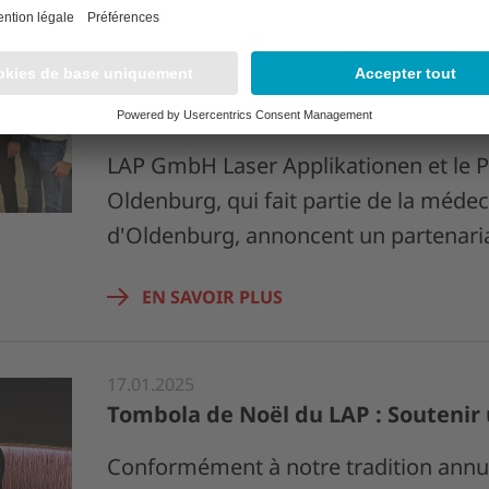
22.01.2025
LAP GmbH Laser Applikationen et l'
d'Oldenburg concluent un partenar
pour le développement de la radio
LAP GmbH Laser Applikationen et le P
Oldenburg, qui fait partie de la médec
d'Oldenburg, annoncent un partenari
EN SAVOIR PLUS
17.01.2025
Tombola de Noël du LAP : Soutenir
Conformément à notre tradition annue