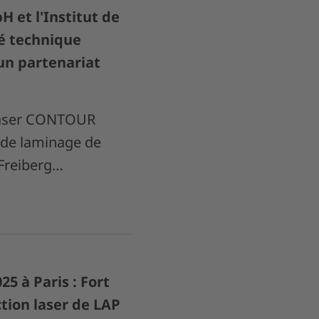
et l'Institut de
é technique
un partenariat
 laser CONTOUR
 de laminage de
 Freiberg…
5 à Paris : Fort
tion laser de LAP