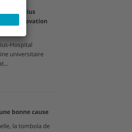
hôpital Pius
iat d'innovation
thérapie.
ius-Hospital
ine universitaire
at…
 une bonne cause
lle, la tombola de