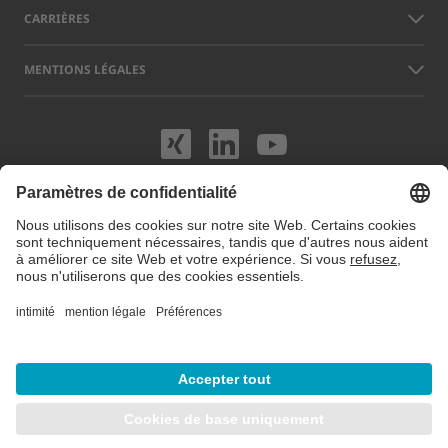
CARRIÈRES
MENTIONS LÉGALES
Rendez-nous visit
Rendez-nous vi
Rendez-nou
Les noms d’autres sociétés et produits mentionnés sur ce site peuvent
être des marques ou des marques déposées qui n’appartiennent pas à
LAP, mais à leurs exploitants respectifs. Notre site web utilise des
cookies. Vous pouvez gérer ou désactiver ces cookies dans les
préférences de cookies
. Pour plus d'informations, consultez notre site
Protection des données.
© 2026 LAP GmbH Laser Applikationen
/
Notice légale
/
Protection des données
/
Carte du site
/
Préférences de cookie