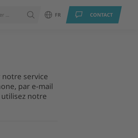
RECHERCHER
FR
CONTACT
Ouvrir le choix de la langue
 notre service
one, par e-mail
utilisez notre