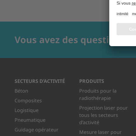
Vous avez des questions?
SECTEURS D’ACTIVITÉ
PRODUITS
Béton
Produits pour la
radiothérapie
Composites
Projection laser pour
Logistique
tous les secteurs
Pneumatique
d’activité
Guidage opérateur
Mesure laser pour