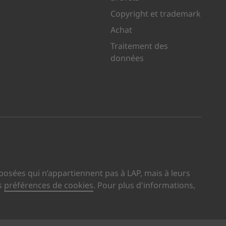
Copyright et trademark
Achat
Traitement des
données
 sur XING
site sur LinkedIn
us visite sur YouTube
osées qui n’appartiennent pas à LAP, mais à leurs
s
préférences de cookies
. Pour plus d'informations,