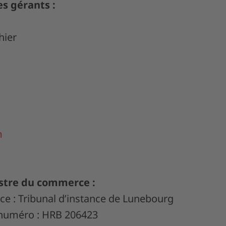
es gérants :
hier
m
istre du commerce :
e : Tribunal d’instance de Lunebourg
 numéro : HRB 206423