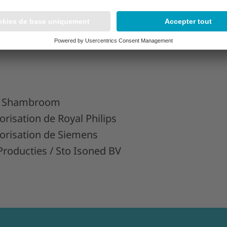
emagne
ric Shambroom
orisation de Royal Philips
torisation de Siemens
roducties / Sto Isoned BV