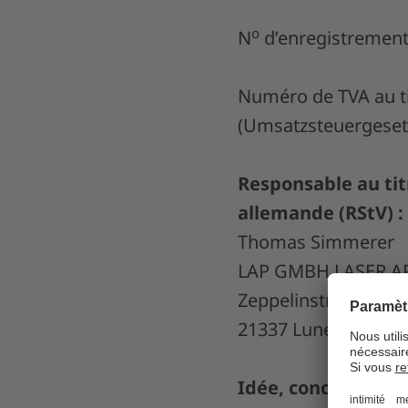
o
N
d’enregistrement
Numéro de TVA au tit
(Umsatzsteuergeset
Responsable au titr
allemande (RStV) :
Thomas Simmerer
LAP GMBH LASER A
Zeppelinstr. 23
21337 Lunebourg, 
Idée, conception et