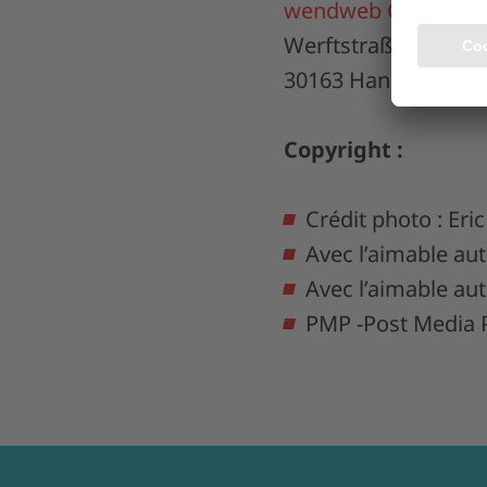
wendweb GmbH
Werftstraße 17
30163 Hanovre, All
Copyright :
Crédit photo : E
Avec l’aimable aut
Avec l’aimable au
PMP -Post Media P