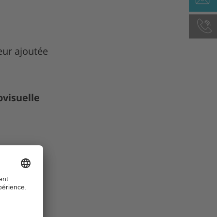
eur ajoutée
ovisuelle