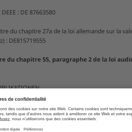
 DEEE : DE 87663580
re du chapitre 27a de la loi allemande sur la val
z) : DE815719555
e du chapitre 55, paragraphe 2 de la loi audi
PPLIKATIONEN
Allemagne
 réalisation :