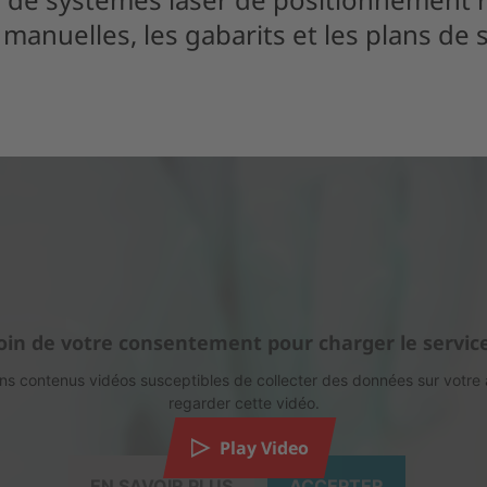
manuelles, les gabarits et les plans de st
in de votre consentement pour charger le servic
ins contenus vidéos susceptibles de collecter des données sur votre ac
regarder cette vidéo.
Play Video
EN SAVOIR PLUS
ACCEPTER