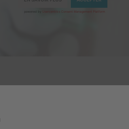
powered by
Usercentrics Consent Management Platform
n