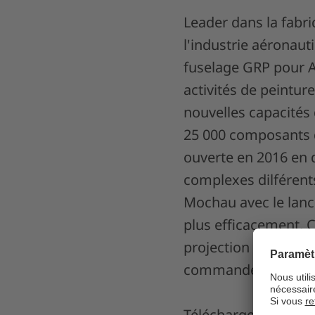
Leader dans la fabr
l'industrie aéronau
fuselage GRP pour A
activités de peintu
nouvelles capacités
25 000 composants de
ouverte en 2016 en 
complexes dilférents
Mochau avec le lanc
plus efficacement, C
projection laser LAP
commande PRO SOF
Téléchargez le rapp