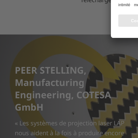
PEER STELLING,
Manufacturing
Engineering, COTESA
GmbH
« Les systèmes de projection laser LAP
nous aident à la fois à produire encore