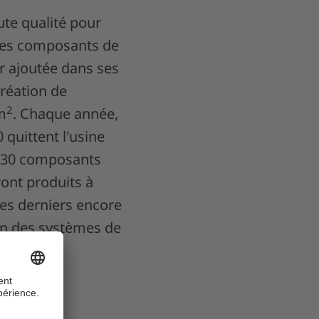
ute qualité pour
 des composants de
r ajoutée dans ses
création de
2
m
. Chaque année,
quittent l'usine
e 30 composants
ront produits à
ces derniers encore
ion des systèmes de
ogiciel de