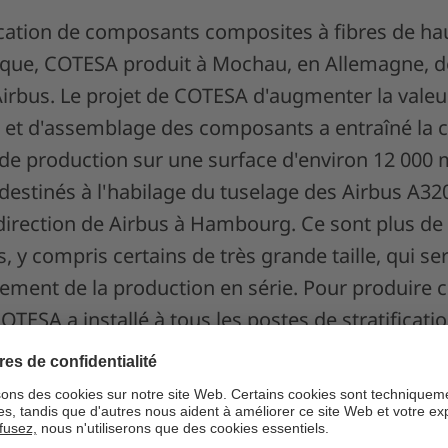
ication de composants composites à fibres de ha
tique, COTESA produit à Mochau, en Allemagne,
irbus. Le projet de COTESA d'augmenter la valeu
re et d'assemblage des composants a entraîné la 
 de production sur une surface d'environ 12 000 
stinés à l'habilage du tuselage des Airbus A320 
direction de Airbus à Hambourg. Ce sont plus d
, y compris certains de très grande taille, qui se
ement de la production en série. Pour produire 
OTESA a installé à tous les postes de stratificat
, constitués de projecteurs laser CAD-PRO et du l
T.
ort de candidature complet ci-dessous.