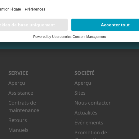
SERVICE
SOCIÉTÉ
Aperçu
Aperçu
Assistance
Sites
Contrats de
Nous contacter
maintenance
Actualités
Retours
Événements
Manuels
Promotion de