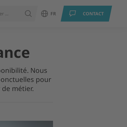
RECHERCHER
FR
CONTACT
Ouvrir le choix de la langue
ance
onibilité. Nous
onctuelles pour
 de métier.