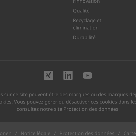
l'innovation
Qualité
Recyclage et
élimination
Durabilité
Rendez-nous visite
Rendez-nous vi
Rendez-no
s sur ce site peuvent être des marques ou des marques dép
cookies. Vous pouvez gérer ou désactiver ces cookies dans le
consultez notre site Protection des données.
ionen
/
Notice légale
/
Protection des données
/
Carte