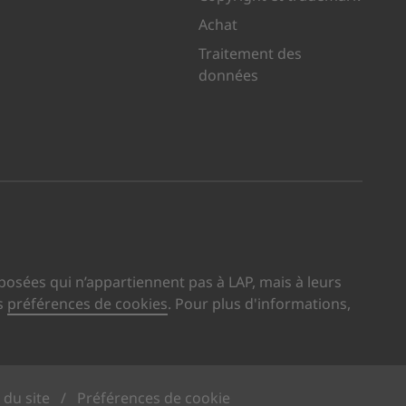
Achat
Traitement des
données
 sur XING
site sur LinkedIn
us visite sur YouTube
osées qui n’appartiennent pas à LAP, mais à leurs
s
préférences de cookies
. Pour plus d'informations,
 du site
/
Préférences de cookie