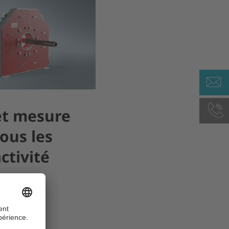
et mesure
tous les
ctivité