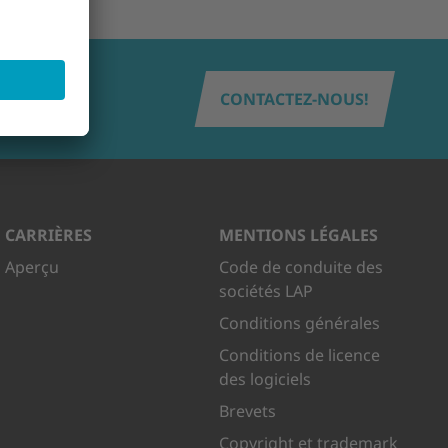
CONTACTEZ-NOUS!
CARRIÈRES
MENTIONS LÉGALES
Aperçu
Code de conduite des
sociétés LAP
Conditions générales
Conditions de licence
des logiciels
Brevets
Copyright et trademark