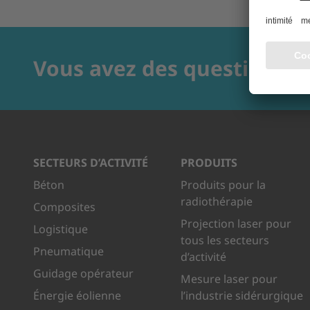
Vous avez des questions?
SECTEURS D’ACTIVITÉ
PRODUITS
Béton
Produits pour la
radiothérapie
Composites
Projection laser pour
Logistique
tous les secteurs
Pneumatique
d’activité
Guidage opérateur
Mesure laser pour
Énergie éolienne
l’industrie sidérurgique