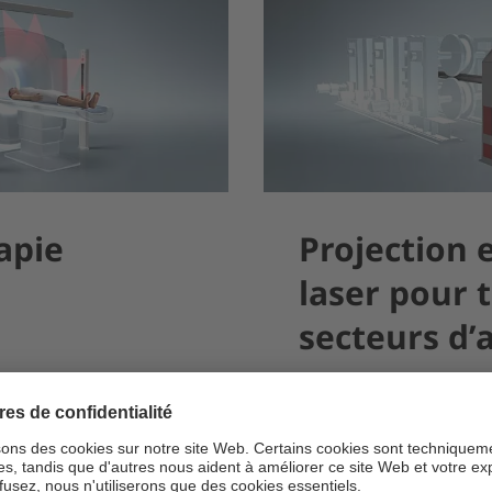
apie
Projection 
laser pour 
secteurs d’a
S
EN SAVOIR PLUS