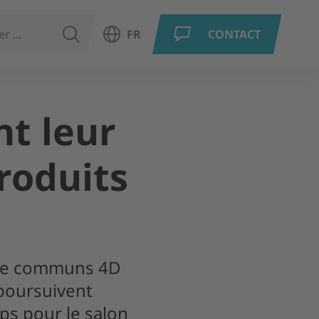
RECHERCHER
FR
CONTACT
Ouvrir le choix de la langue
nt leur
roduits
ure communs 4D
poursuivent
ps pour le salon