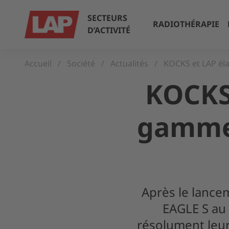
SECTEURS
RADIOTHÉRAPIE
D’ACTIVITÉ
Accueil
Société
Actualités
KOCKS et LAP él
KOCKS 
gamme 
Après le lanc
EAGLE S au
résolument leur