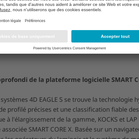
D EAGLE S 50 pour les applications dans la plage 
vironnement du fil. Un tel système sera proch
e Stahlwerke. À l’avenir, ce duo deviendra un tri
lle 4D EAGLE S 200 viendra compléter la gamme : l
tégrée et de l'inspection de surface seront alors
es pour des dimensions plus grandes dans le do
rofondi de la plateforme logicielle SMART 
 systèmes 4D EAGLE S se trouve la technologie hy
de profilé précises et une classification fiable de
que à l'élargissement de la gamme, KOCKS et LAP 
e associée SMART CORE X. Basée sur un navigateur