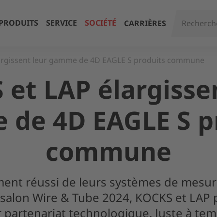
PRODUITS
SERVICE
SOCIÉTÉ
CARRIÈRES
argissent leur gamme de 4D EAGLE S produits commune
et LAP élargisse
de 4D EAGLE S p
commune
ement réussi de leurs systèmes de mes
 salon Wire & Tube 2024, KOCKS et LAP 
 partenariat technologique. Juste à tem