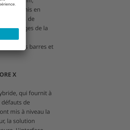
de 4 à 40 mm,
ainement mis en
o. Au cours de
es avantages de la
maine des barres et
CORE X
bride, qui fournit à
s défauts de
ont mis à niveau la
, la solution