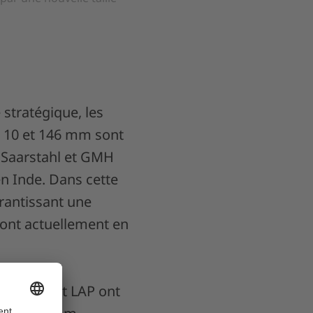
 stratégique, les
 10 et 146 mm sont
t Saarstahl et GMH
en Inde. Dans cette
rantissant une
 sont actuellement en
5, KOCKS et LAP ont