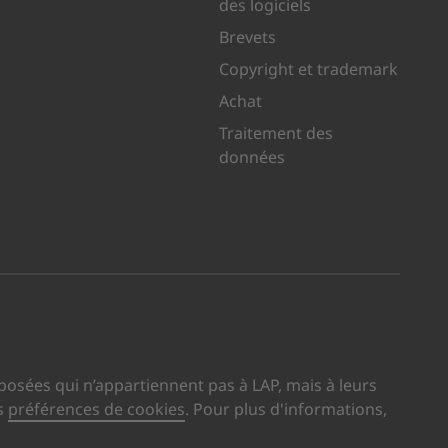
des logiciels
Brevets
Copyright et trademark
Achat
Traitement des
données
 sur XING
site sur LinkedIn
us visite sur YouTube
osées qui n’appartiennent pas à LAP, mais à leurs
s
préférences de cookies
. Pour plus d'informations,