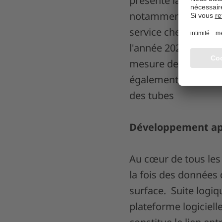
présenté la taille 4
notamment dans l'en
service chez Badisch
l'année 2026, la tai
mesure de profilé in
également disponibl
des tubes
Développement app
Au cœur de tous les
la fois des données 
surface. Suite logi
plateforme logiciell