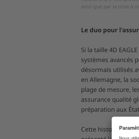
ainsi que par la mise à 
Le duo pour l'assu
Si la taille 4D EAGLE
systèmes avancés p
désormais utilisés 
en Allemagne, la soc
plage de mesure, le
assurance qualité gl
préparation aux Éta
Cette histoire à su