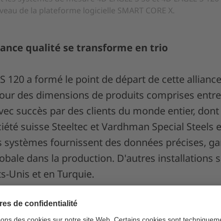
niveau de la plateforme logicielle SMART CORE X.
rance qualité se transforme en trio
 S 120 a formé le point de départ de cette alliance
our des dimensions de produits comprises entre
avec succès par des clients du monde entier, don
iété suisse Steeltec et Vardhman Special Steels 
s systèmes fournissent des données précises, ga
obale dans la production. D'autres installations
ts-Unis et en Turquie.
ccès se poursuit de manière conséquente. En 202