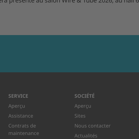
era présente au salon Wire & Tube 2026, au hall 
SERVICE
SOCIÉTÉ
Aperçu
Aperçu
Assistance
Sites
Contrats de
Nous contacter
maintenance
Actualités