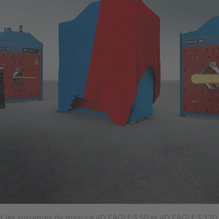
 les systèmes de mesure 4D EAGLE S 50 et 4D EAGLE S 120 p