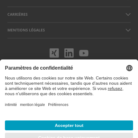
CARRIÈRES
MENTIONS LÉGALES
Rendez-nous visit
Rendez-nous vi
Rendez-nou
Les noms d’autres sociétés et produits mentionnés sur ce site peuvent
être des marques ou des marques déposées qui n’appartiennent pas à
LAP, mais à leurs exploitants respectifs. Notre site web utilise des
cookies. Vous pouvez gérer ou désactiver ces cookies dans les
préférences de cookies
. Pour plus d'informations, consultez notre site
Protection des données.
© 2026 LAP GmbH Laser Applikationen
/
Notice légale
/
Protection des données
/
Carte du site