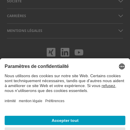
SOCIÉTÉ
CARRIÈRES
MENTIONS LÉGALES
Rendez-nous visit
Rendez-nous vi
Rendez-nou
Les noms d’autres sociétés et produits mentionnés sur ce site peuvent
être des marques ou des marques déposées qui n’appartiennent pas à
LAP, mais à leurs exploitants respectifs. Notre site web utilise des
cookies. Vous pouvez gérer ou désactiver ces cookies dans les
préférences de cookies
. Pour plus d'informations, consultez notre site
Protection des données.
© 2026 LAP GmbH Laser Applikationen
/
Notice légale
/
Protection des données
/
Carte du site