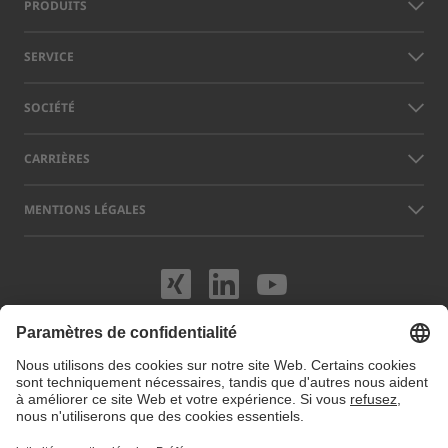
PRODUITS
SERVICE
SOCIÉTÉ
CARRIÈRES
MENTIONS LÉGALES
Rendez-nous visit
Rendez-nous vi
Rendez-nou
Les noms d’autres sociétés et produits mentionnés sur ce site peuvent
être des marques ou des marques déposées qui n’appartiennent pas à
LAP, mais à leurs exploitants respectifs. Notre site web utilise des
cookies. Vous pouvez gérer ou désactiver ces cookies dans les
préférences de cookies
. Pour plus d'informations, consultez notre site