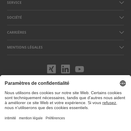
SERVICE
SOCIÉTÉ
CARRIÈRES
MENTIONS LÉGALES
Rendez-nous visit
Rendez-nous vi
Rendez-nou
Les noms d’autres sociétés et produits mentionnés sur ce site peuvent
être des marques ou des marques déposées qui n’appartiennent pas à
LAP, mais à leurs exploitants respectifs. Notre site web utilise des
cookies. Vous pouvez gérer ou désactiver ces cookies dans les
préférences de cookies
. Pour plus d'informations, consultez notre site
Protection des données.