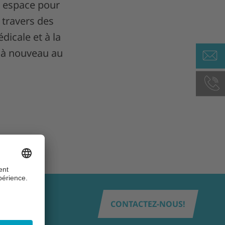
n espace pour
à travers des
dicale et à la
t à nouveau au
CONTACTEZ-NOUS!