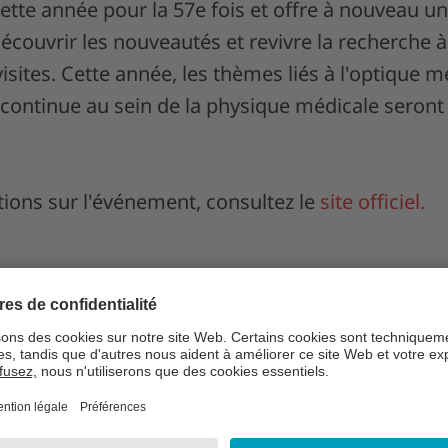
ette année pour la 57e fois et offre à nouveau u
 découvrir les nouveautés et revivre la recherche 
isites. Cette année, les thèmes liés à l'optique mé
t continue au sein de la physique médicale seron
tions sur l'événement, consultez le
site officiel.