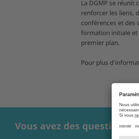
La DGMP se réunit c
renforcer les liens,
conférences et des v
formation initiale e
premier plan.
Pour plus d'informa
Vous avez des questions?