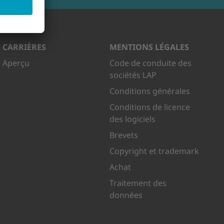
CARRIÈRES
MENTIONS LÉGALES
Aperçu
Code de conduite des
sociétés LAP
Conditions générales
Conditions de licence
des logiciels
Brevets
Copyright et trademark
Achat
Traitement des
données