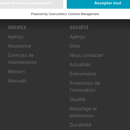
SERVICE
SOCIÉTÉ
Aperçu
Aperçu
Assistance
Sites
Contrats de
Nous contacter
maintenance
Actualités
Retours
Événements
Manuels
Promotion de
l'innovation
Qualité
Recyclage et
élimination
Durabilité