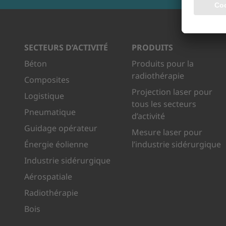
SECTEURS D’ACTIVITÉ
PRODUITS
Béton
Produits pour la
radiothérapie
Composites
Projection laser pour
Logistique
tous les secteurs
Pneumatique
d’activité
Guidage opérateur
Mesure laser pour
Énergie éolienne
l’industrie sidérurgique
Industrie sidérurgique
Aérospatiale
Radiothérapie
Bois