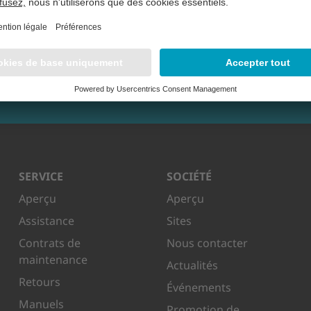
SERVICE
SOCIÉTÉ
Aperçu
Aperçu
Assistance
Sites
Contrats de
Nous contacter
maintenance
Actualités
Retours
Événements
Manuels
Promotion de