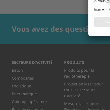
Vous avez des questions?
SECTEURS D’ACTIVITÉ
PRODUITS
Béton
Produits pour la
radiothérapie
Composites
Projection laser pour
Logistique
tous les secteurs
Pneumatique
d’activité
Guidage opérateur
Mesure laser pour
Énergie éolienne
l’industrie sidérurgique