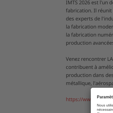
IMTS 2026 est l'un 
fabrication. Il réun
des experts de l'in
la fabrication moder
la fabrication numéri
production avancée
Venez rencontrer LA
contribuent à amélior
production dans des 
métallique, l'aérospa
https://www.imts.c