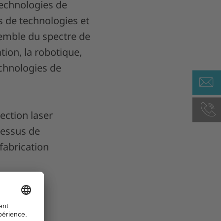
technologies de
rs de technologies et
semble du spectre de
ion, la robotique,
technologies de
ection laser
ocessus de
fabrication