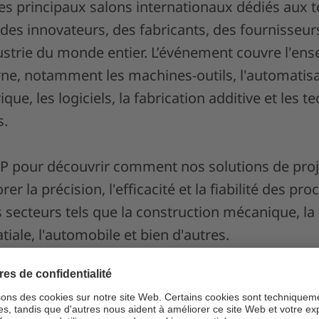
des principaux salons internationaux dédiés aux 
it des innovateurs, des fabricants, des fournisseu
dustrie du monde entier. L’événement couvre l'en
ne, notamment les machines-outils, l'automatisat
que, les logiciels, la fabrication additive et les 
s.
P pour découvrir comment nos solutions de proj
er la précision, l'efficacité et la fiabilité des pr
secteurs tels que la construction mécanique, la 
tiale, l'automobile et bien d'autres.
om/