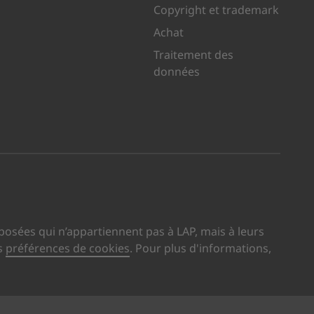
Copyright et trademark
Achat
Traitement des
données
 sur XING
site sur LinkedIn
us visite sur YouTube
osées qui n’appartiennent pas à LAP, mais à leurs
s
préférences de cookies
. Pour plus d'informations,