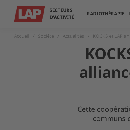
SECTEURS
RADIOTHÉRAPIE
D’ACTIVITÉ
Accueil
Société
Actualités
KOCKS et LAP an
KOCKS
allian
Cette coopérat
communs de