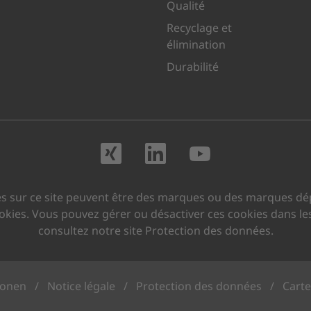
Qualité
Recyclage et
élimination
Durabilité
Rendez-nous visite
Rendez-nous vi
Rendez-no
s sur ce site peuvent être des marques ou des marques dép
cookies. Vous pouvez gérer ou désactiver ces cookies dans le
consultez notre site Protection des données.
ionen
/
Notice légale
/
Protection des données
/
Carte