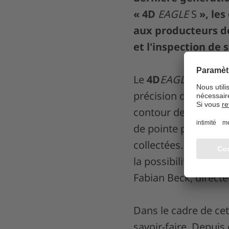
« 4D
EAGLE
S
», les
aux producteurs de
et l'inspection de 
Le
4D
EAGLE
S utilis
précision différents
contour des produits
de pointe pour analy
collectées. « Les éq
la possibilité d'opt
Fabian Beck, direc
Dans le cadre de ce
savoir-faire. Depuis