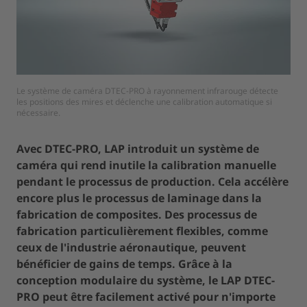
Le système de caméra DTEC-PRO à rayonnement infrarouge détecte
Le système de caméra DTEC-PRO à rayonnement infrarouge détecte
Il suffit de déplacer les pièces sur les tables mobiles dans le champ de
Il suffit de déplacer les pièces sur les tables mobiles dans le champ de
les positions des mires et déclenche une calibration automatique si
les positions des mires et déclenche une calibration automatique si
vision de la caméra.
vision de la caméra.
nécessaire.
nécessaire.
Avec DTEC-PRO, LAP introduit un système de
caméra qui rend inutile la calibration manuelle
pendant le processus de production. Cela accélère
encore plus le processus de laminage dans la
fabrication de composites. Des processus de
fabrication particulièrement flexibles, comme
ceux de l'industrie aéronautique, peuvent
bénéficier de gains de temps. Grâce à la
conception modulaire du système, le LAP DTEC-
PRO peut être facilement activé pour n'importe