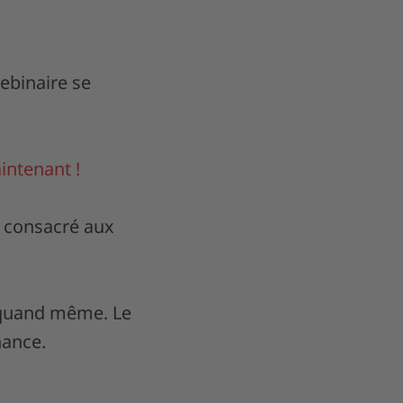
webinaire se
intenant !
s consacré aux
s quand même. Le
nance.