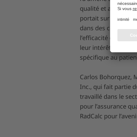
qualité et aux mesu
portait sur les accé
dans des conditions 
l’efficacité des par
leur intérêt et à pou
spécifique au patien
Carlos Bohorquez, M.
Inc., qui fait partie
travaillé dans le se
pour l’assurance qua
RadCalc pour l’avenir