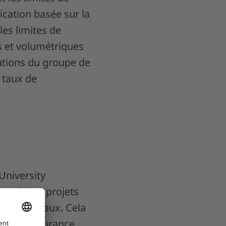
ication basée sur la
les limites de
s et volumétriques
ations du groupe de
 taux de
University
pant à des projets
hiers journaux. Cela
ts, à l’assurance