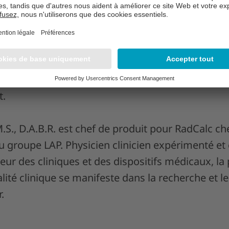
res/simulations de rayonnements. La thèse de do
lérateurs linéaires et l’étalonnage des détecteur
de délivrance clinique. Elle a conduit divers coll
amètres de complexité des planifications de traite
rsuivre des projets sur divers sujets liés à l’assur
t.
S., D.A.B.R. est chef de produit pour RadCalc ch
 du groupe LAP. Physicien clinicien expérimenté et 
cteur des cliniques et des dispositifs médicaux, la
lité clinique se manifeste dans la recherche et 
.