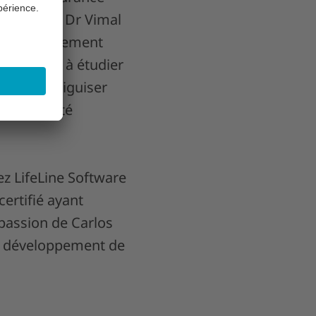
ctorat du Dr Vimal
s de rayonnement
aborateurs à étudier
ments, à aiguiser
ance qualité
ez LifeLine Software
certifié ayant
 passion de Carlos
le développement de