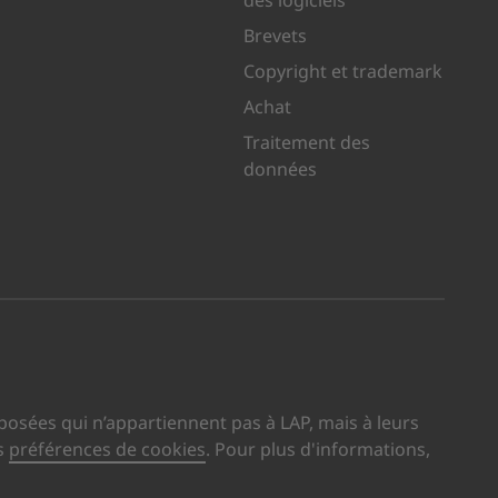
Brevets
Copyright et trademark
Achat
Traitement des
données
 sur XING
site sur LinkedIn
us visite sur YouTube
osées qui n’appartiennent pas à LAP, mais à leurs
s
préférences de cookies
. Pour plus d'informations,