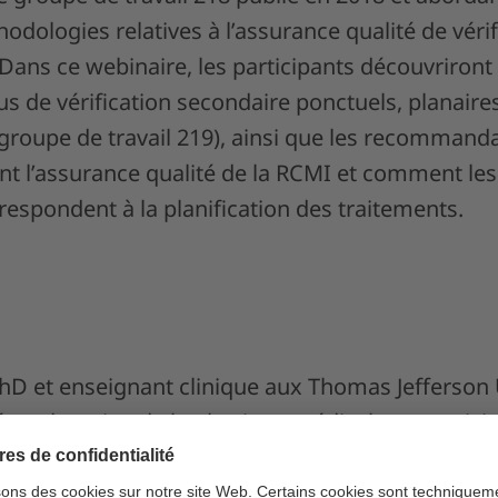
hodologies relatives à l’assurance qualité de vérif
ans ce webinaire, les participants découvriront 
s de vérification secondaire ponctuels, planaire
(groupe de travail 219), ainsi que les recommand
nt l’assurance qualité de la RCMI et comment les
respondent à la planification des traitements.
PhD et enseignant clinique aux Thomas Jefferson 
tié au domaine de la physique médicale en partici
té spécifique au patient utilisant l’analyse de fic
sser de plus près à la dosimétrie des rayonnemen