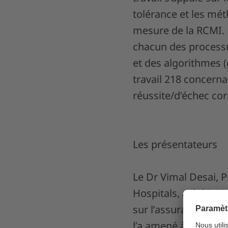
tolérance et les mét
mesure de la RCMI. D
chacun des processu
et des algorithmes 
travail 218 concerna
réussite/d’échec cor
Les présentateurs
Le Dr Vimal Desai, 
Hospitals, a été ini
sur l’assurance quali
l’a amené à s’intére