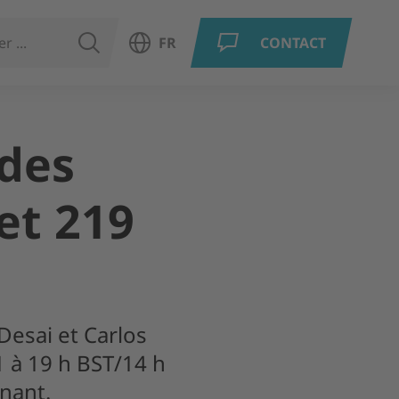
RECHERCHER
FR
CONTACT
Ouvrir le choix de la langue
 des
et 219
Desai et Carlos
 à 19 h BST/14 h
nant.