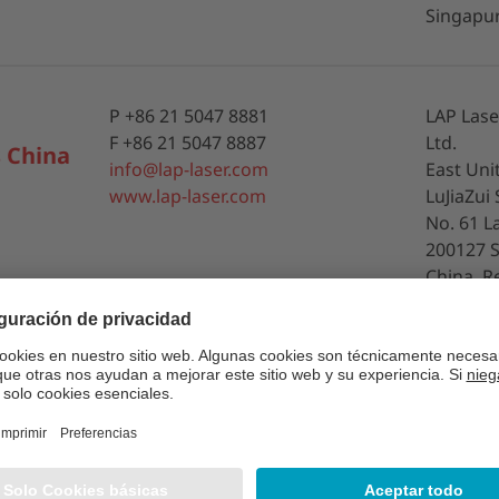
Singapu
P +86 21 5047 8881
LAP Lase
F +86 21 5047 8887
Ltd.
s China
info@lap-laser.com
East Unit
www.lap-laser.com
LuJiaZui
No. 61 L
200127 
China, R
P +86 21 5047 8881
LAP Lase
F +86 21 5047 8887
Co., Ltd.
s
info@lap-laser.com
Building
, Ltd.
www.lap-laser.com
Road
Kunshan