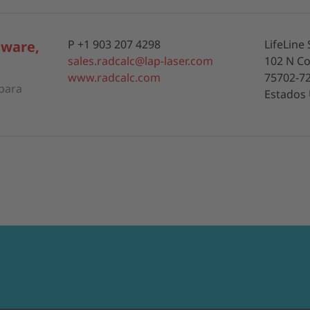
P +1 903 207 4298
LifeLine 
tware,
sales.radcalc@lap-laser.com
102 N Co
www.radcalc.com
75702-72
para
Estados