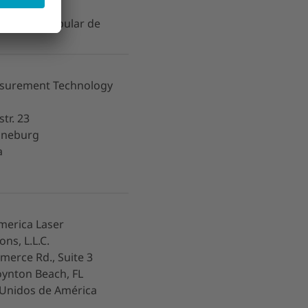
Province
epública Popular de
surement Technology
tr. 23
üneburg
a
merica Laser
ons, L.L.C.
erce Rd., Suite 3
ynton Beach, FL
 Unidos de América