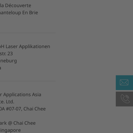
 la Découverte
anteloup En Brie
H Laser Applikationen
tr. 23
üneburg
a
r Applications Asia
te. Ltd.
0A #07-07, Chai Chee
ark @ Chai Chee
Singapore