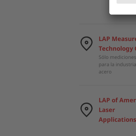
LAP Measur
Technology
Sólo mediciones
para la industria
acero
LAP of Amer
Laser
Applications,