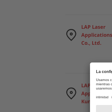
LAP Laser
Application
Co., Ltd.
LAP Laser
Application
KunShan Co.