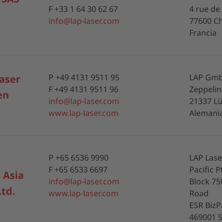
F +33 1 64 30 62 67
4 rue de
info@lap-laser.com
77600 Ch
Francia
P +49 4131 9511 95
LAP Gmb
aser
F +49 4131 9511 96
Zeppelins
en
info@lap-laser.com
21337 L
www.lap-laser.com
Alemani
P +65 6536 9990
LAP Lase
F +65 6533 6697
Pacific P
 Asia
info@lap-laser.com
Block 75
Ltd.
www.lap-laser.com
Road
ESR BizP
469001 