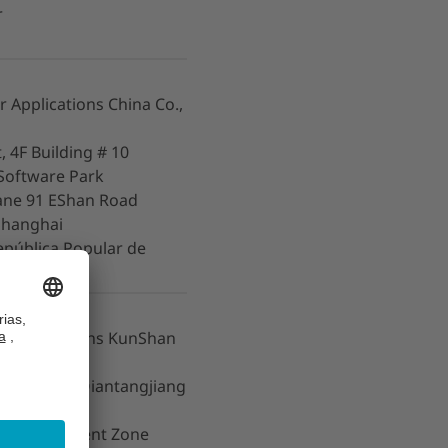
r
r Applications China Co.,
, 4F Building # 10
 Software Park
ane 91 EShan Road
Shanghai
epública Popular de
r Applications KunShan
 1, No. 839 Qiantangjiang
 Development Zone