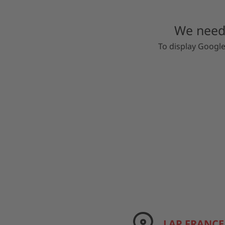
We need 
To display Googl
LAP FRANCE