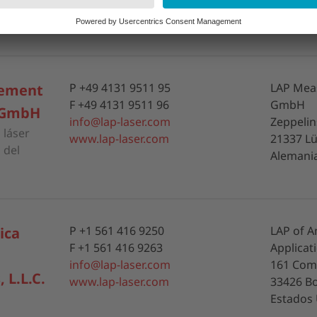
Jiangsu 
China, R
P +49 4131 9511 95
LAP Mea
ement
F +49 4131 9511 96
GmbH
 GmbH
info@lap-laser.com
Zeppelins
 láser
www.lap-laser.com
21337 L
 del
Alemani
P +1 561 416 9250
LAP of A
ica
F +1 561 416 9263
Applicati
info@lap-laser.com
161 Comm
 L.L.C.
www.lap-laser.com
33426 Bo
Estados