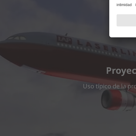
Necesitam
Utilizamos un servicio de terceros para incrustar contenido d
Proyec
Uso típico de la pr