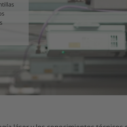
tillas
os
s
ogía láser y los conocimientos técnicos