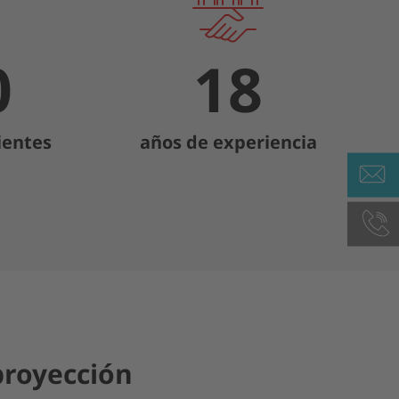
0
18
ientes
años de experiencia
proyección