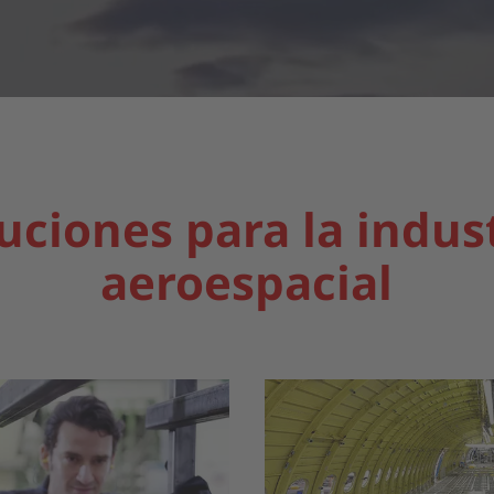
uciones para la indus
aeroespacial