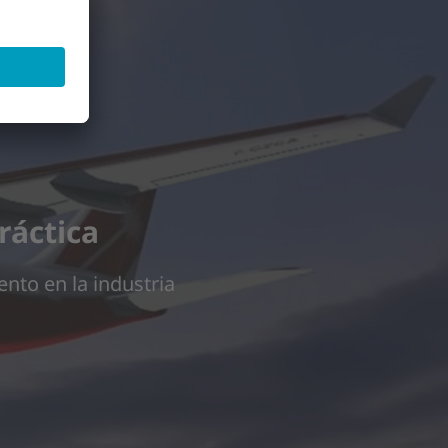
ube Video.
 revise los detalles y acepte el servicio para ver este vídeo.
ráctica
ento en la industria