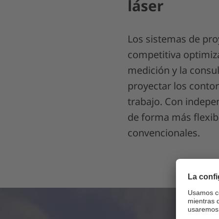
láser
Los sistemas de pro
competitiva optimiza
medición y la consu
proyectar los contor
trabajo. Con indepen
de forma más flexibl
convencionales.