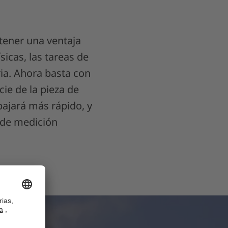
btener una ventaja
sicas, las tareas de
ia. Ahora basta con
cie de la pieza de
bajará más rápido, y
s de medición