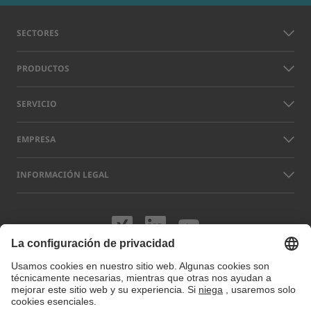
SECTORES
PRODUCTOS
SERVICIO
EMPRESA
INFORMACIÓN LEGAL
Visítenos en XING
Visítenos en L
Visítenos 
Los nombres de otras empresas y productos que aparecen en este sitio
web pueden ser marcas comerciales o registradas que no pertenecen a
LAP sino a sus respectivos titulares. Nuestro sitio web utiliza cookies.