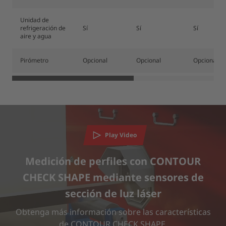
Unidad de
refrigeración de
Sí
Sí
Sí
aire y agua
Pirómetro
Opcional
Opcional
Opcional
Necesitamos su consentimiento para cargar
Play Video
el servicio YouTube Video.
Utilizamos un servicio de terceros para incrustar contenido
Medición de perfiles con CONTOUR
de vídeo que puede recopilar datos sobre su actividad. Le
CHECK SHAPE mediante sensores de
rogamos que revise los detalles y acepte el servicio para ver
este vídeo.
sección de luz láser
Obtenga más información sobre las características
de CONTOUR CHECK SHAPE.