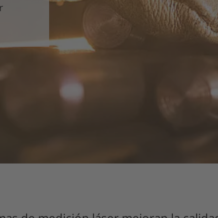
r
as de medición láser mejoran la calidad