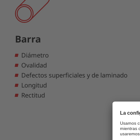
Barra
Diámetro
Ovalidad
Defectos superficiales y de laminado
Longitud
Rectitud