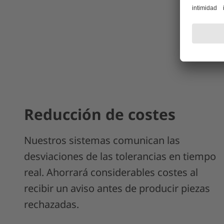
Reducción de costes
Nuestros sistemas comunican las
desviaciones de las tolerancias en tiempo
real. Ahorrará considerables costes al
recibir un aviso antes de producir piezas
rechazadas.