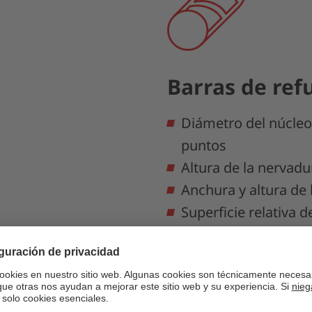
Barras de ref
Diámetro del núcleo
puntos
Altura de la nervadu
Anchura y altura de 
Superficie relativa 
Peso por metro linea
Defectos de lamina
Longitud