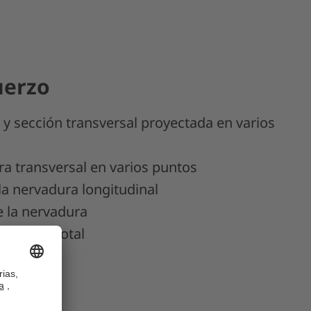
uerzo
 y sección transversal proyectada en varios
ra transversal en varios puntos
la nervadura longitudinal
de la nervadura
l y peso total
do