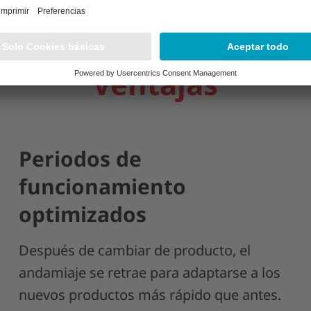
Ventajas
Periodos de
funcionamiento
optimizados
Después de cambiar de producto, el
andamiaje se retrae para adaptarse a los
nuevos productos más rápido que antes.