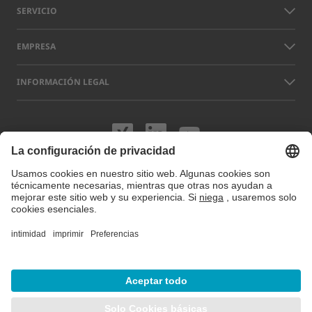
SERVICIO
EMPRESA
INFORMACIÓN LEGAL
Visítenos en XING
Visítenos en L
Visítenos 
Los nombres de otras empresas y productos que aparecen en este sitio
web pueden ser marcas comerciales o registradas que no pertenecen a
LAP sino a sus respectivos titulares. Nuestro sitio web utiliza cookies.
Puede gestionar o desactivar estas cookies en
Preferencias de cookies
.
Para más información visite nuestra Política de privacidad.
© 2026 LAP GmbH Laser Applikationen
/
Aviso legal
/
Política de privacidad
/
Mapa del sitio