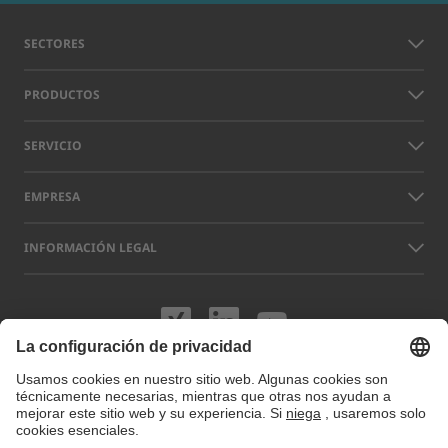
SECTORES
PRODUCTOS
SERVICIO
EMPRESA
INFORMACIÓN LEGAL
Visítenos en XING
Visítenos en L
Visítenos 
Los nombres de otras empresas y productos que aparecen en este sitio
web pueden ser marcas comerciales o registradas que no pertenecen a
LAP sino a sus respectivos titulares. Nuestro sitio web utiliza cookies.