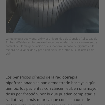
La tecnología que viene: LAP y la Universidad de Ciencias Aplicadas de
Amberg-Weiden están desarrollando una unidad de posicionamiento y
control de última generación que supondrá un paso de gigante en la
mejora de la velocidad y precisión del subsistema MLC. (Cortesía de
LAP)
Los beneficios clínicos de la radioterapia
hipofraccionada se han demostrado hace ya algún
tiempo: los pacientes con cáncer reciben una mayor
dosis por fracción, por lo que pueden completar la
radioterapia más deprisa que con las pautas de