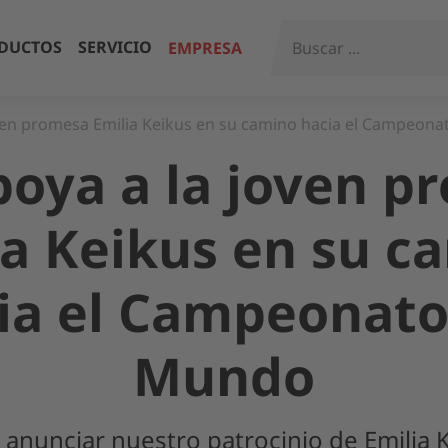
DUCTOS
SERVICIO
EMPRESA
oven promesa Emilia Keikus en su camino hacia el Campeon
poya a la joven p
ia Keikus en su c
ia el Campeonato
Mundo
anunciar nuestro patrocinio de Emilia 