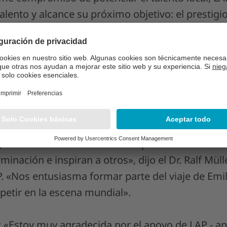
talento y alcance su próximo objetivo: el presti
 Urbano de la UCI en Abu Dhabi.
un equilibrio, una precisión y una habilidad técni
ia encarna a medida que navega por el panorama
a dedicación de LAP a fomentar el potencial de l
unidad como parte de sus esfuerzos de responsabi
o a los atletas de talento excepcional de nuestr
minación e inspiran a otros», dijo el Dr. Ralf Müll
. «Nos entusiasma formar parte del viaje de Emil
etir en la escena mundial».
: «Estoy muy agradecida por el apoyo de LAP - a