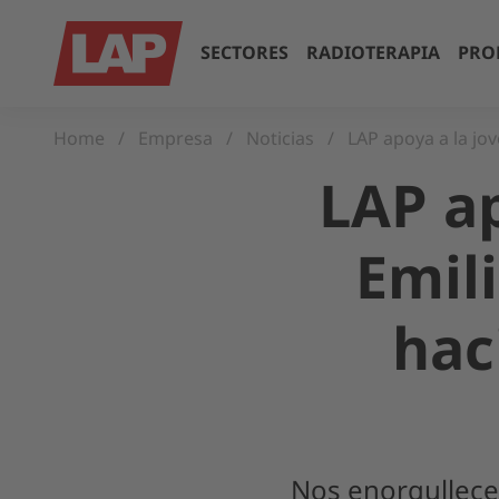
SECTORES
RADIOTERAPIA
PRO
Home
Empresa
Noticias
LAP apoya a la j
LAP a
Emil
hac
Nos enorgullece 