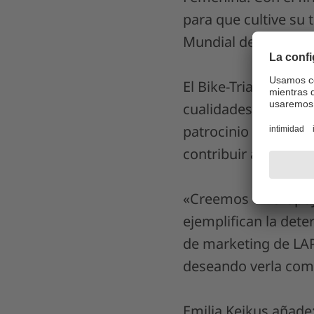
para que cultive su 
Mundial de Ciclismo
El Bike-Trial exige 
cualidades que Emil
patrocinio subraya l
contribuir a la com
«Creemos en el apoy
ejemplifican la deter
de marketing de LAP
deseando verla comp
Emilia Keikus añade