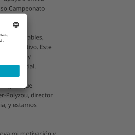
gioso Campeonato
ca incomparables,
 competitivo. Este
os jóvenes y
lidad social.
a región que
er-Polyzou, director
ia, y estamos
poya mi motivación y