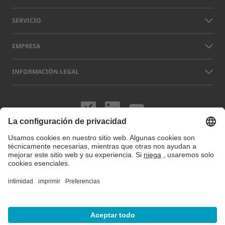
SERVICIO
EMPRESA
INFORMACIÓN LEGAL
Visítenos en XING
Visítenos en L
Visítenos 
Los nombres de otras empresas y productos que aparecen en este sitio
web pueden ser marcas comerciales o registradas que no pertenecen a
LAP sino a sus respectivos titulares. Nuestro sitio web utiliza cookies.
Puede gestionar o desactivar estas cookies en
Preferencias de cookies
.
Para más información visite nuestra Política de privacidad.
© 2026 LAP GmbH Laser Applikationen