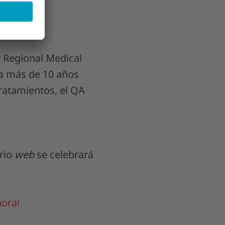
r Regional Medical
va más de 10 años
tratamientos, el QA
ario
web
se celebrará
hora!