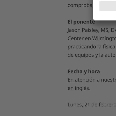
comprobación 3D.
El ponente
Jason Paisley, MS, 
Center en Wilmingto
practicando la físic
de equipos y la auto
Fecha y hora
En atención a nuest
en inglés.
Lunes, 21 de febrer