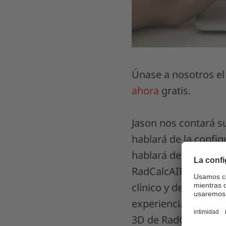
Únase a nosotros el
ahora
gratis.
Jason nos contará s
hablará de la confi
hablará de la config
RadCalcAIR desde la 
clínico y de las obs
experiencias con el
3D de RadCalc y exp