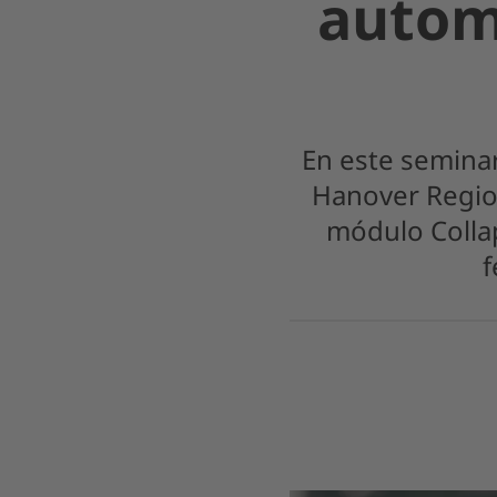
autom
En este seminar
Hanover Region
módulo Collap
f