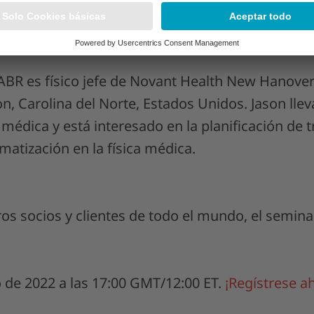
DABR es físico jefe de Novant Health New Hanove
n, Carolina del Norte, Estados Unidos. Jason lle
a médica y está interesado en la planificación de 
matización en la física médica.
ros socios y clientes de todo el mundo, el semin
o de 2022 a las 17:00 GMT/12:00 ET.
¡Regístrese a