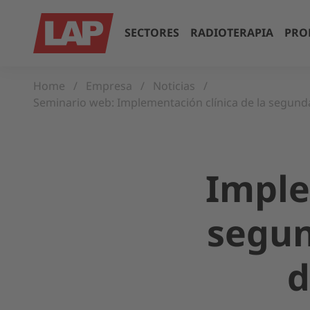
SECTORES
RADIOTERAPIA
PRO
Home
Empresa
Noticias
Seminario web: Implementación clínica de la segun
Imple
segun
d