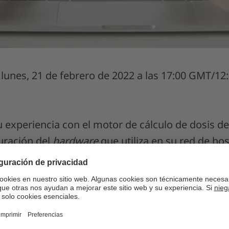
 lunes, 21 de febrero de 2022 a las 17:00 GMT/12
u experiencia con el motor de cálculo de dosis d
guración del
hardware
que utiliza en su red de ho
uración y el uso de la función de automatización
versión 6.3, de los inconvenientes que encontró 
ervaciones del grupo de trabajo 219. Por último, J
 uso clínico y totalmente automatizado del módu
licará por qué decidió emplear una solución de