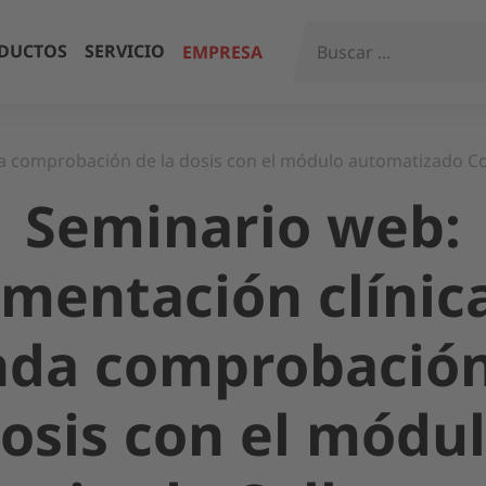
DUCTOS
SERVICIO
EMPRESA
da comprobación de la dosis con el módulo automatizado C
Seminario web:
mentación clínica
da comprobación
osis con el módu