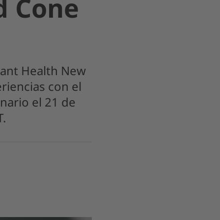
d Cone
ovant Health New
riencias con el
nario el 21 de
T.