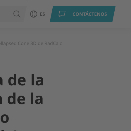
BUSCAR
ES
CONTÁCTENOS
Abrir menú de idiomas
ollapsed Cone 3D de RadCalc
 de la
 de la
lo