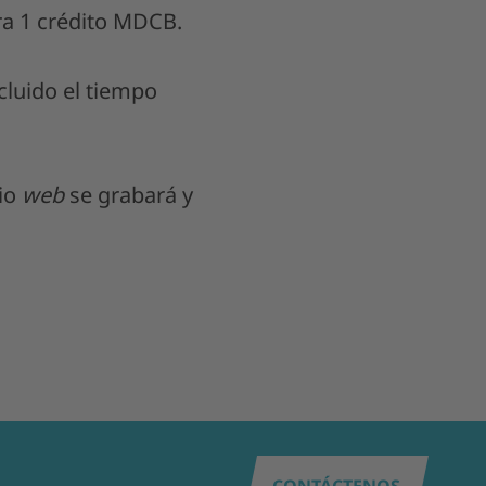
a 1 crédito MDCB.
luido el tiempo
rio
web
se grabará y
CONTÁCTENOS