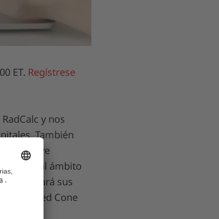
:00 ET.
Regístrese
e RadCalc y nos
spitales. También
 que incluye
al pasar al ámbito
ason relatará sus
lo Collapsed Cone
 segunda