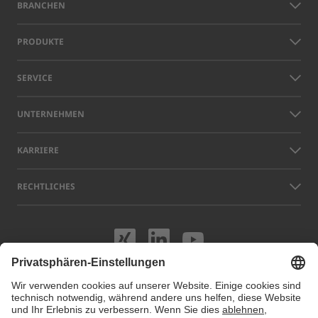
BRANCHEN
PRODUKTE
SERVICE
UNTERNEHMEN
KARRIERE
RECHTLICHES
Besuchen Sie uns
Besuchen Sie 
Besuchen S
Namen anderer Unternehmen und Produkte, die auf dieser Website
gezeigt werden, können Warenzeichen oder eingetragene Marken sein,
die nicht LAP, sondern den jeweiligen Eigentümern gehören. Unsere