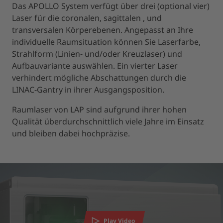
Das APOLLO System verfügt über drei (optional vier)
Laser für die coronalen, sagittalen , und
transversalen Körperebenen. Angepasst an Ihre
individuelle Raumsituation können Sie Laserfarbe,
Strahlform (Linien- und/oder Kreuzlaser) und
Aufbauvariante auswählen. Ein vierter Laser
verhindert mögliche Abschattungen durch die
LINAC-Gantry in ihrer Ausgangsposition.
Raumlaser von LAP sind aufgrund ihrer hohen
Qualität überdurchschnittlich viele Jahre im Einsatz
und bleiben dabei hochpräzise.
Wir benötigen Ihre Zustimmung, um den
YouTube Video-Service zu laden!
Wir verwenden einen Service eines Drittanbieters, um
Videoinhalte einzubetten. Dieser Service kann Daten zu Ihren
Aktivitäten sammeln. Bitte lesen Sie die Details durch und
Play Video