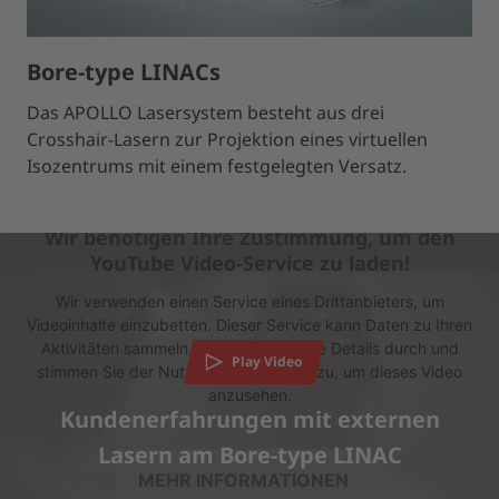
Bore-type LINACs
Das APOLLO Lasersystem besteht aus drei
Crosshair-Lasern zur Projektion eines virtuellen
Isozentrums mit einem festgelegten Versatz.
Wir benötigen Ihre Zustimmung, um den
YouTube Video-Service zu laden!
Wir verwenden einen Service eines Drittanbieters, um
Videoinhalte einzubetten. Dieser Service kann Daten zu Ihren
Aktivitäten sammeln. Bitte lesen Sie die Details durch und
Play Video
stimmen Sie der Nutzung des Service zu, um dieses Video
anzusehen.
Kundenerfahrungen mit externen
Lasern am Bore-type LINAC
MEHR INFORMATIONEN