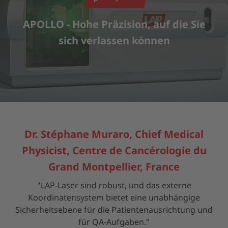
stimmen Sie der Nutzung des Service zu, um dieses Video
anzusehen.
APOLLO - Hohe Präzision, auf die Sie
sich verlassen können
MEHR INFORMATIONEN
AKZEPTIEREN
powered by
Usercentrics Consent Management Platform
Dr. Stéphane Muraro, Chief Medical
Physicist, Centre de Cancérologie du
Grand Montpellier, France
"LAP-Laser sind robust, und das externe
Koordinatensystem bietet eine unabhängige
Sicherheitsebene für die Patientenausrichtung und
für QA-Aufgaben."