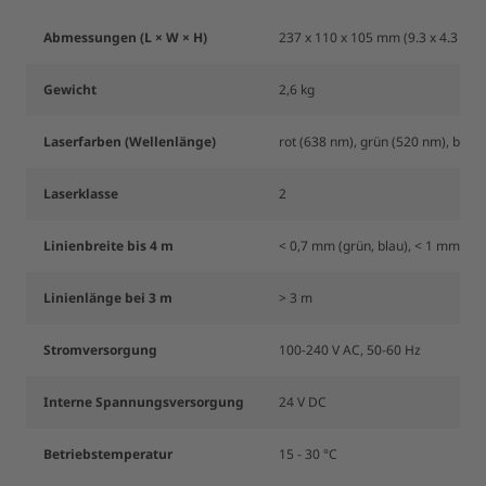
Abmessungen (L × W × H)
237 x 110 x 105 mm (9.3 x 4.3 x 4.
Gewicht
2,6 kg
Laserfarben (Wellenlänge)
rot (638 nm), grün (520 nm), blau
Laserklasse
2
Linienbreite bis 4 m
< 0,7 mm (grün, blau), < 1 mm (rot
Linienlänge bei 3 m
> 3 m
Stromversorgung
100-240 V AC, 50-60 Hz
Interne Spannungsversorgung
24 V DC
Betriebstemperatur
15 - 30 °C