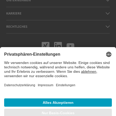
UNTERNEHMEN
KARRIERE
RECHTLICHES
Besuchen Sie uns
Besuchen Sie 
Besuchen S
Namen anderer Unternehmen und Produkte, die auf dieser Website
gezeigt werden, können Warenzeichen oder eingetragene Marken sein,
die nicht LAP, sondern den jeweiligen Eigentümern gehören. Unsere
Website verwendet Cookies. Sie können diese Cookies unter
Cookie
Einstellungen
verwalten oder deaktivieren. Für weitere Informationen
besuchen Sie unsere Datenschutzhinweise.
© 2026 LAP GmbH Laser Applikationen
/
Impressum
/
Datenschutz
/
Sitemap
/
Cookie Einstellungen