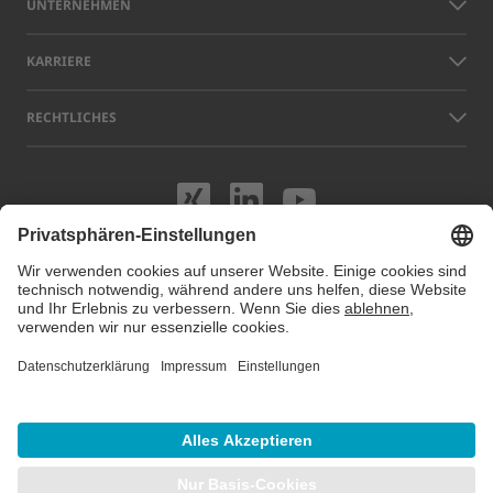
UNTERNEHMEN
KARRIERE
RECHTLICHES
Besuchen Sie uns
Besuchen Sie 
Besuchen S
Namen anderer Unternehmen und Produkte, die auf dieser Website
gezeigt werden, können Warenzeichen oder eingetragene Marken sein,
die nicht LAP, sondern den jeweiligen Eigentümern gehören. Unsere
Website verwendet Cookies. Sie können diese Cookies unter
Cookie
Einstellungen
verwalten oder deaktivieren. Für weitere Informationen
besuchen Sie unsere Datenschutzhinweise.
© 2026 LAP GmbH Laser Applikationen
/
Impressum
/
Datenschutz
/
Sitemap
/
Cookie Einstellungen