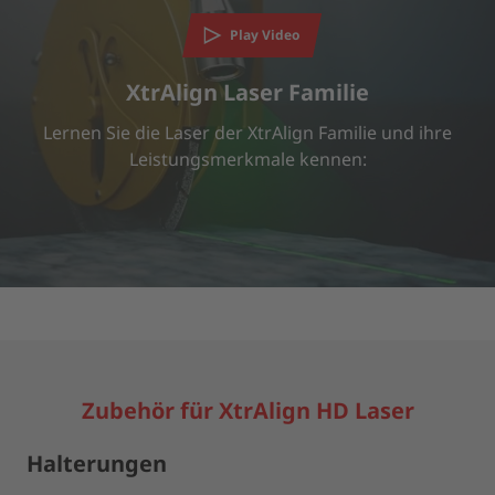
Wir verwenden einen Service eines Drittanbieters, um
Videoinhalte einzubetten. Dieser Service kann Daten zu Ihren
Play Video
Aktivitäten sammeln. Bitte lesen Sie die Details durch und
stimmen Sie der Nutzung des Service zu, um dieses Video
XtrAlign Laser Familie
anzusehen.
Lernen Sie die Laser der XtrAlign Familie und ihre
Leistungsmerkmale kennen:
MEHR INFORMATIONEN
AKZEPTIEREN
powered by
Usercentrics Consent Management Platform
Zubehör für XtrAlign HD Laser
Halterungen