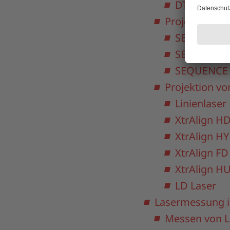
DTEC-PRO 
Projektion vo
SERVOLASE
SERVOLASE
SEQUENCE 
Projektion vo
Linienlaser 
XtrAlign HD
XtrAlign HY
XtrAlign FD
XtrAlign HU
LD Laser
Lasermessung in
Messen von 