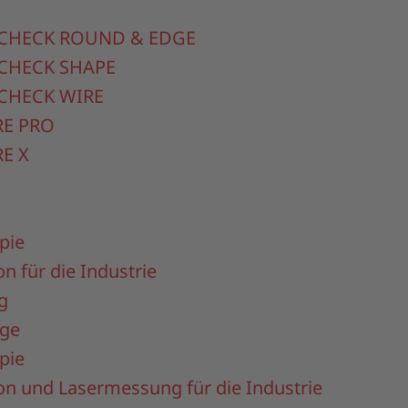
S
CHECK ROUND & EDGE
CHECK SHAPE
CHECK WIRE
RE PRO
E X
pie
on für die Industrie
g
äge
pie
on und Lasermessung für die Industrie