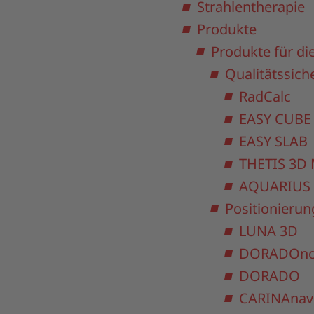
Strahlentherapie
Produkte
Produkte für di
Qualitätssich
RadCalc
EASY CUBE
EASY SLAB
THETIS 3D 
AQUARIUS
Positionieru
LUNA 3D
DORADOno
DORADO
CARINAnav