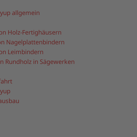
yup allgemein
on Holz-Fertighäusern
on Nagelplattenbindern
von Leimbindern
on Rundholz in Sägewerken
fahrt
ayup
ausbau