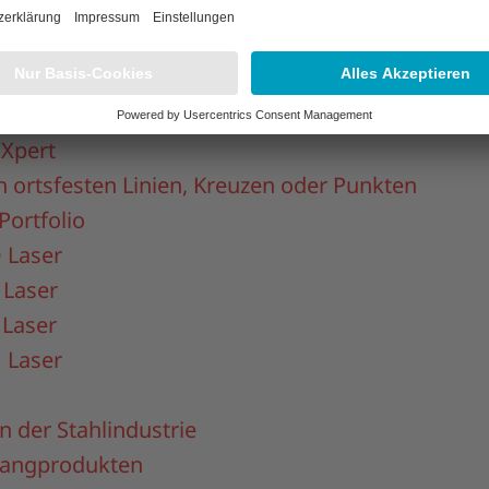
Kamerasystem
n verfahrbaren Linien, SPS- oder PC-gesteuert
R Übersicht
R Xpert
Xpert
n ortsfesten Linien, Kreuzen oder Punkten
Portfolio
 Laser
 Laser
 Laser
 Laser
 der Stahlindustrie
Langprodukten