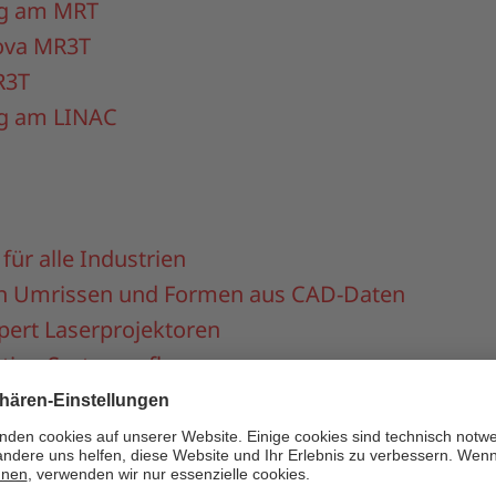
ng am MRT
va MR3T
R3T
ng am LINAC
für alle Industrien
on Umrissen und Formen aus CAD-Daten
ert Laserprojektoren
ktion Systemaufbau
serprojektoren
rojektionssoftware
O Qualitätssicherung