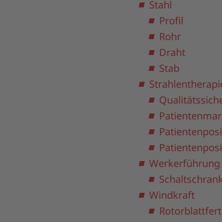
Stahl
Profil
Rohr
Draht
Stab
Strahlentherapi
Qualitätssich
Patientenmar
Patientenpos
Patientenpos
Werkerführung
Schaltschran
Windkraft
Rotorblattfer