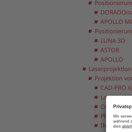
Positionieru
DORADOno
APOLLO M
Positionieru
LUNA 3D
ASTOR
APOLLO
Laserprojektion 
Projektion v
CAD-PRO Xp
Laserproje
CAD-PRO La
PRO-SOFT P
INSPECT-PR