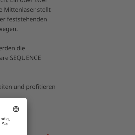
 Mittenlaser stellt
der feststehenden
ewegen.
erden die
ftware SEQUENCE
iten und profitieren