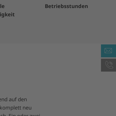
le
Betriebsstunden
igkeit
end auf den
 komplett neu
ch. Ein oder zwei