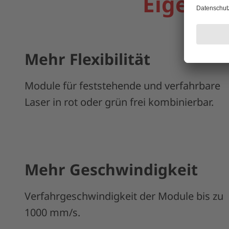
Eigensc
Mehr Flexibilität
Module für feststehende und verfahrbare
Laser in rot oder grün frei kombinierbar.
Mehr Geschwindigkeit
Verfahrgeschwindigkeit der Module bis zu
1000 mm/s.