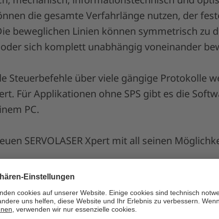
önnen die gesamte Verfahrlänge nutzen, der feste
 Die beweglichen Linien können symmetrisch zu 
n oder sich komplett unabhängig voneinander b
 Steuerbefehle über viele gängige Protokolle w
niert. Für Applikationen ohne SPS gibt es die So
 einem PC.
euen SERVOLASER Xpert mit all seinen Möglichke