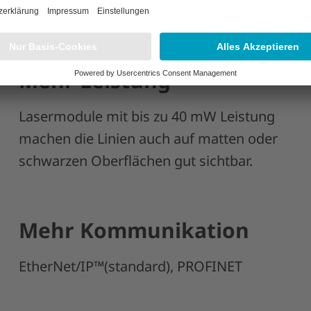
haften des SERVOLAS
Mehr Leistung
Lasermodule mit bis zu 40 mW Leistung
machen die Linien auch auf matten oder
schwarzen Oberflächen gut sichtbar.
Mehr Kommunikation
EtherNet/IP™(standard), PROFINET