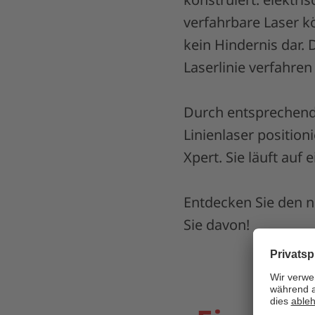
verfahrbare Laser k
kein Hindernis dar.
Laserlinie verfahre
Durch entsprechende
Linienlaser positio
Xpert. Sie läuft auf
Entdecken Sie den n
Sie davon!