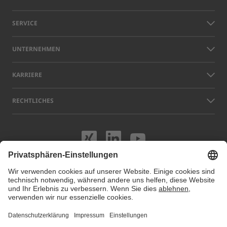
SERVICE
UNTERNEHMEN
KARRIERE
RECHTLICHES
Besuchen Sie uns
Besuchen Sie 
Besuchen S
Namen anderer Unternehmen und Produkte, die auf dieser Website
gezeigt werden, können Warenzeichen oder eingetragene Marken sein,
die nicht LAP, sondern den jeweiligen Eigentümern gehören. Unsere
Website verwendet Cookies. Sie können diese Cookies unter
Cookie
Einstellungen
verwalten oder deaktivieren. Für weitere Informationen