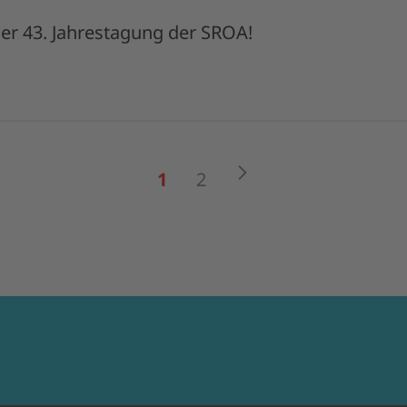
der 43. Jahrestagung der SROA!
Weiter
1
2