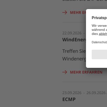
MEHR ERFAHREN
22.09.2026 - 25.09.2026
WindEnergy Hamb
Treffen Sie die Exp
Windenergie am Sta
MEHR ERFAHREN
23.09.2026 - 26.09.2026 
ECMP