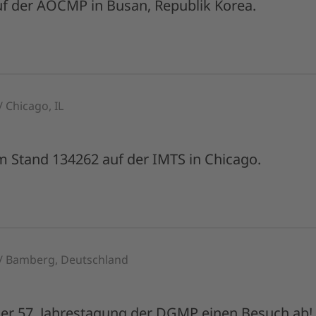
f der AOCMP in Busan, Republik Korea.
/ Chicago, IL
 Stand 134262 auf der IMTS in Chicago.
 / Bamberg, Deutschland
 der 57. Jahrestagung der DGMP einen Besuch ab!