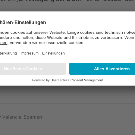
 / Hamburg, Deutschland
urg
erten von LAP auf dem globalen Event für Onshor
nd A4.301.
/ Valencia, Spanien