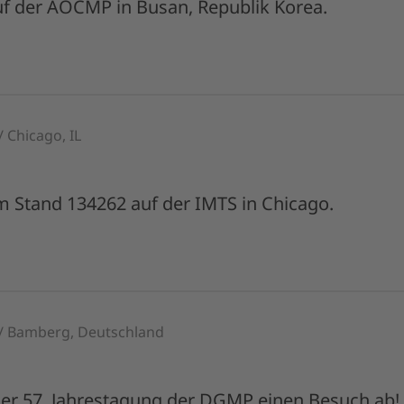
f der AOCMP in Busan, Republik Korea.
/ Chicago, IL
 Stand 134262 auf der IMTS in Chicago.
 / Bamberg, Deutschland
 der 57. Jahrestagung der DGMP einen Besuch ab!