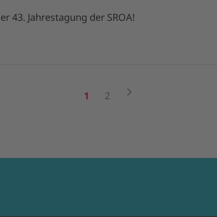
der 43. Jahrestagung der SROA!
Weiter
1
2