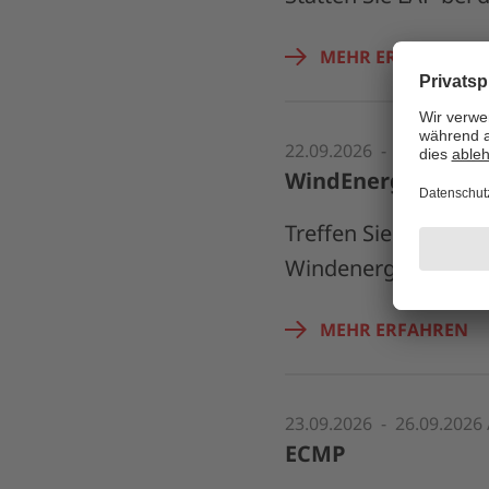
MEHR ERFAHREN
22.09.2026 - 25.09.2026
WindEnergy Hamb
Treffen Sie die Exp
Windenergie am Sta
MEHR ERFAHREN
23.09.2026 - 26.09.2026 
ECMP