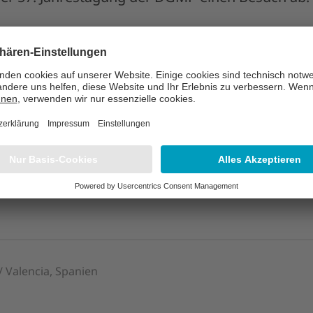
 / Hamburg, Deutschland
urg
erten von LAP auf dem globalen Event für Onshor
nd A4.301.
/ Valencia, Spanien