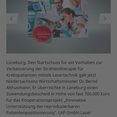
ZURÜCK
WEITER
Prof. Dr. Anthimos Georgiadis, PPI Leuphana Lüneburg
Übergabe Föderbescheid; v. l. n. r. Prof. Dr. Anthimos Georgiadis (PPI
Firmenrundgang mit Hans-Peter Werner (Geschäftsführer LAP)
Lüneburg. Den Startschuss für ein Vorhaben zur
Leuphana Lüneburg), Dr. Bernd Althusmann (Wirtschaftsminister
Niedersachsen), Jens Gauthier (Geschäftsführer LAP)
Verbesserung der Strahlentherapie für
Krebspatienten mittels Lasertechnik gab jetzt
Niedersachsens Wirtschaftsminister Dr. Bernd
Althusmann. Er überreichte in Lüneburg einen
Zuwendungsbescheid in Höhe von fast 700.000 Euro
für das Kooperationsprojekt „Innovative
Unterstützung der reproduzierbaren
Patientenpositionierung“. LAP GmbH Laser