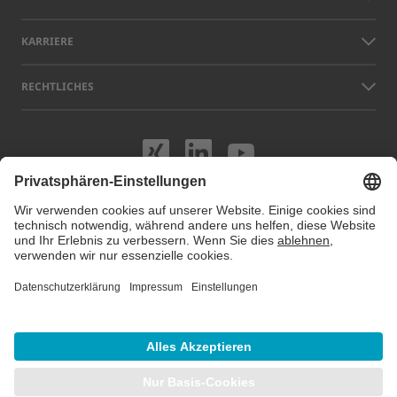
KARRIERE
RECHTLICHES
Besuchen Sie uns
Besuchen Sie 
Besuchen S
Namen anderer Unternehmen und Produkte, die auf dieser Website
gezeigt werden, können Warenzeichen oder eingetragene Marken sein,
die nicht LAP, sondern den jeweiligen Eigentümern gehören. Unsere
Website verwendet Cookies. Sie können diese Cookies unter
Cookie
Einstellungen
verwalten oder deaktivieren. Für weitere Informationen
besuchen Sie unsere Datenschutzhinweise.
© 2026 LAP GmbH Laser Applikationen
/
Impressum
/
Datenschutz
/
Sitemap
/
Cookie Einstellungen