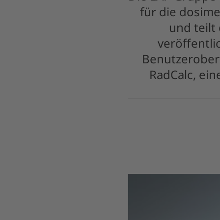
für die dosime
und teilt
veröffentli
Benutzeroberf
RadCalc, ei