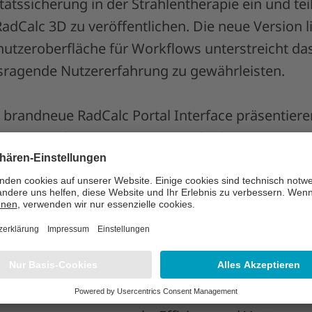
ätssicherung in der Strahlentherapie ein und teilt
RadCalc 3D zu veröffentlichen. Die neue Version li
utzeroberfläche für Workflows unterstreicht da
sragende Nutzererfahrung zu gewährleisten.
s brandneue RadCalc Portal Interface präsentiere
enior Product Manager von RadCalc. „Diese neue S
 tägliche Anwendung, denn sie hilft Nutzern dabe
n und Workflows zu optimieren.“
rzeugt, dass unsere RadCalc 3D Suite die moder
ock, CEO von der zur LAP Group gehörenden Lifeli
positiven Effekte in der täglichen Arbeit unsere
ensrettende Krebsbehandlungen für ihre Patient