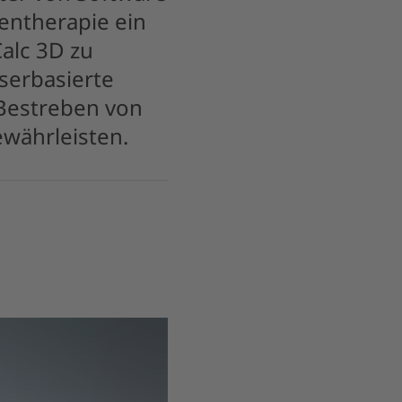
lentherapie ein
Calc 3D zu
wserbasierte
 Bestreben von
währleisten.