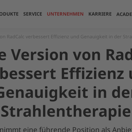
ODUKTE
SERVICE
UNTERNEHMEN
KARRIERE
ACAD
on RadCalc verbessert Effizienz und Genauigkeit in der Str
 Version von Ra
bessert Effizienz
Genauigkeit in de
Strahlentherapie
nimmt eine führende Position als Anbie