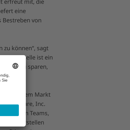
 erfreut mit, die
efert eine
s Bestreben von
n zu können“, sagt
chnittstelle ist ein
i, Zeit zu sparen,
nste auf dem Markt
ne Software, Inc.
r klinischen Teams,
en bereitstellen