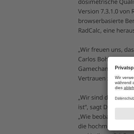
dosimetrische Qualit
Version 7.3.1.0 von 
browserbasierte Ben
RadCalc, eine herau
„Wir freuen uns, da
Carlos Bohorquez, S
Gamechanger für die
Vertrauen zu stärke
„Wir sind davon übe
ist“, sagt Drew Bull
„Wie beobachten die 
die hochmoderne leb