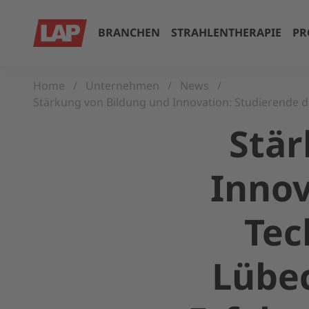
BRANCHEN
STRAHLENTHERAPIE
PR
Home
Unternehmen
News
Stärkung von Bildung und Innovation: Studierende
Stär
Innov
Tec
Lübe