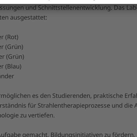
ssungen und Schnittstellenentwicklung. Das Labo
en ausgestattet:
r (Rot)
r (Grün)
er (Grün)
r (Blau)
änder
möglichen es den Studierenden, praktische Erf
rständnis für Strahlentherapieprozesse und di
ologie zu vertiefen.
Aufgabe gemacht, Bildungsinitiativen zu fördern, 