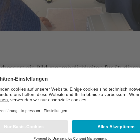
erbessert die Bildungsmöglichkeiten für Studier
gen mit dem APOLLO-Lasersystem von LAP. Sie un
von Experten in den Bereichen Biomedizintechn
ie Zusammenarbeit umfasst Möglichkeiten für Pr
odurch die Studierenden noch stärker in die pr
ie-Technologie eingebunden werden.
 Lübeck nutzen das APOLLO-System unter ander