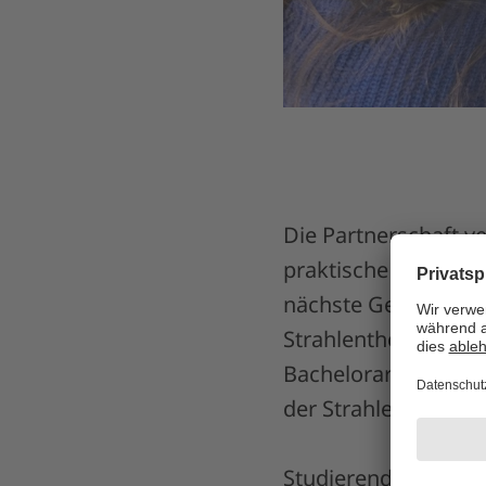
Die Partnerschaft v
praktische Erfahrun
nächste Generation 
Strahlentherapie. D
Bachelorarbeiten, w
der Strahlentherap
Studierende der TH