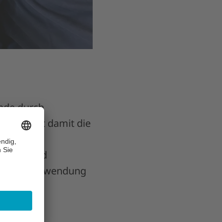
ende durch
terstützt damit die
ik und
aktika und
aktische Anwendung
em für