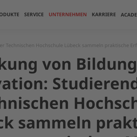
ODUKTE
SERVICE
UNTERNEHMEN
KARRIERE
ACAD
 der Technischen Hochschule Lübeck sammeln praktische 
kung von Bildun
ation: Studieren
hnischen Hochsc
ck sammeln prakt