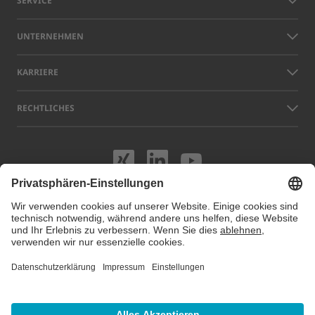
SERVICE
UNTERNEHMEN
KARRIERE
RECHTLICHES
Besuchen Sie uns
Besuchen Sie 
Besuchen S
Namen anderer Unternehmen und Produkte, die auf dieser Website
gezeigt werden, können Warenzeichen oder eingetragene Marken sein,
die nicht LAP, sondern den jeweiligen Eigentümern gehören. Unsere
Website verwendet Cookies. Sie können diese Cookies unter
Cookie
Einstellungen
verwalten oder deaktivieren. Für weitere Informationen
besuchen Sie unsere Datenschutzhinweise.