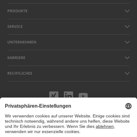
PRODUKTE
SERVICE
UNTERNEHMEN
KARRIERE
RECHTLICHES
Besuchen Sie uns
Besuchen Sie 
Besuchen S
Namen anderer Unternehmen und Produkte, die auf dieser Website
gezeigt werden, können Warenzeichen oder eingetragene Marken sein,
die nicht LAP, sondern den jeweiligen Eigentümern gehören. Unsere