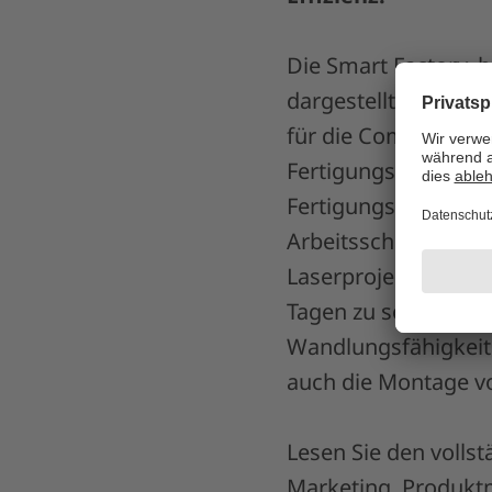
Die Smart Factory, 
dargestellten Fertig
für die Composite-F
Fertigungszellen mi
Fertigungszellen un
Arbeitsschritte und
Laserprojektionssy
Tagen zu solchen F
Wandlungsfähigkeit 
auch die Montage vo
Lesen Sie den vollstä
Marketing, Produk