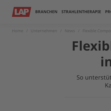
BRANCHEN
STRAHLENTHERAPIE
PR
Home
Unternehmen
News
Flexible Compo
Flexi
i
So unterstü
K