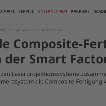
ODUKTE
SERVICE
UNTERNEHMEN
KARRIERE
ACAD
site-Fertigung in der Smart Factory
ble Composite-Fer
n der Smart Facto
tzen Laserprojektionssysteme zusamm
amerasystem die Composite-Fertigung 4