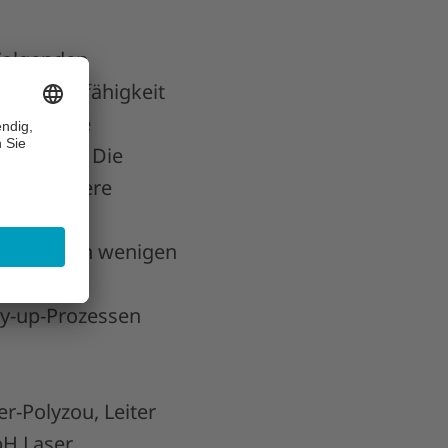
 Folgenden
 Wandlungsfähigkeit
ardisierte
rasystem. Die
e für mehrere
nde
erhalb von wenigen
der
ay-up-Prozessen
er-Polyzou, Leiter
H Laser