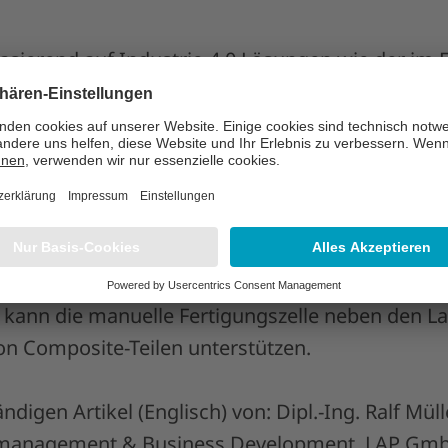
basierend auf Industrie-4.0 Lösungen wie der im
ungszelle, erfüllt die geforderte Flexibilität und
ertigung der Zukunft. Grundlage dafür sind stand
t Projektionslasern und einem integrierten Kame
terstützen manuelle Tätigkeiten, wobei jede Zell
 Fertigungsmittel genutzt werden kann. Bestehe
steme können mit überschaubarem Aufwand inn
ertigungszellen umgerüstet werden. Im Rahmen 
kann die manuelle Fertigungszelle neben den L
n Composite-Teilen unterstützen.
ndigen Artikel (Englisch) von: Dipl.-Ing. Ralf Müll
tmanagement & Business Development, LAP Gmb