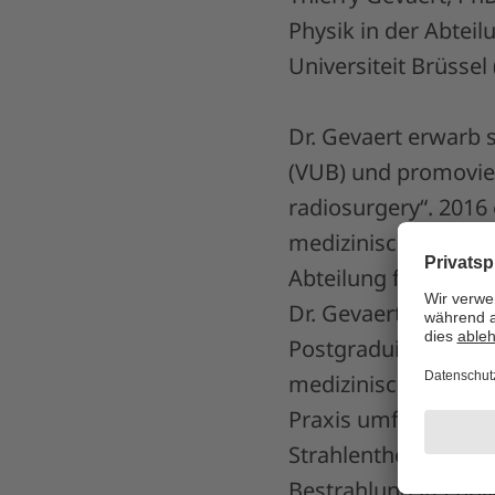
Physik in der Abteil
Universiteit Brüssel
Dr. Gevaert erwarb s
(VUB) und promovie
radiosurgery“. 2016
medizinische Physik
Abteilung für Strah
Dr. Gevaert verfügt 
Postgraduierte, Med
medizinische Physik
Praxis umfassen ste
Strahlentherapie (
Bestrahlungstechnik