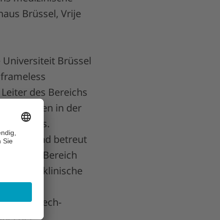
aus Brüssel, Vrije
 Universiteit Brüssel
 frameless
 Leiter des Bereichs
ne Aufgaben in der
che Praxis.
e Physik und betreut
hniker im Bereich
hung und klinische
he Körper-
on High-Tech-
obei der