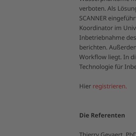
verboten. Als Lös
SCANNER eingeführt.
Koordinator im Univ
Inbetriebnahme de
berichten. Außerdem
Workflow liegt. In 
Technologie für Inb
Hier
registrieren.
Die Referenten
Thierry Gevaert, PhD