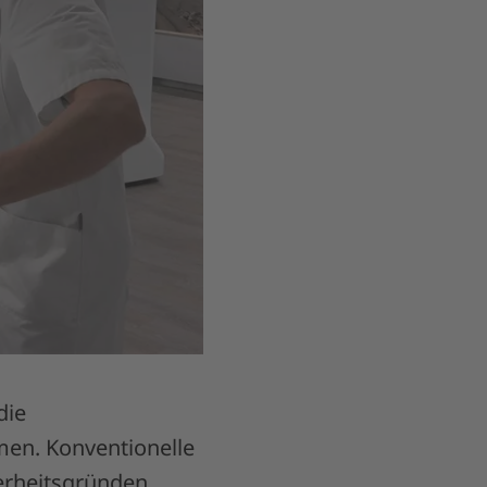
die
men. Konventionelle
erheitsgründen