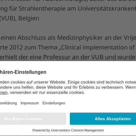
ung für Strahlentherapie am Universitätskrankenh
 (VUB), Belgien
einen Abschluss als Medizinphysiker an der Vrije
rte 2012 zum Thema „Clinical implementation of
 erhielt der eine Professur an der VUB und wurde
 am Universitätskrankenhaus Brüssel (UZB). Sei
lentherapie umfassen Forschung, Lehre und klinis
über eine Board-Zertifizierung für therapeutisch
iziner in der Facharztausbildung und Medizintec
. Dr. Gevaerts Interessen in den Bereichen Forsc
reotaktische Radiochirurgie (SRS), stereotaktisc
SBRT), Bewegungsmanagement, die Entwicklung v
en und bildgestützte Strahlentherapie (IGRT), w