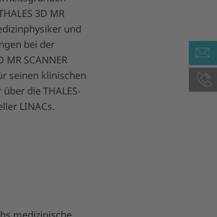
 THALES 3D MR
edizinphysiker und
ngen bei der
 3D MR SCANNER
r seinen klinischen
r über die THALES-
ller LINACs.
chs medizinische