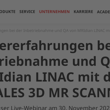
ODUKTE
SERVICE
UNTERNEHMEN
KARRIERE
ACAD
ngen bei der Inbetriebnahme und QA von MRIdian LINAC 
ererfahrungen be
triebnahme und Q
Idian LINAC mit 
ALES 3D MR SCAN
nser Live-Webinar am 30. November 202