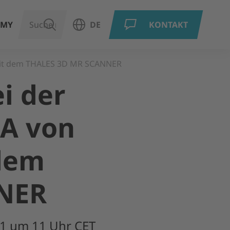
EMY
SUCHEN
DE
KONTAKT
Sprachauswahl öffnen
mit dem THALES 3D MR SCANNER
i der
A von
dem
NER
1 um 11 Uhr CET