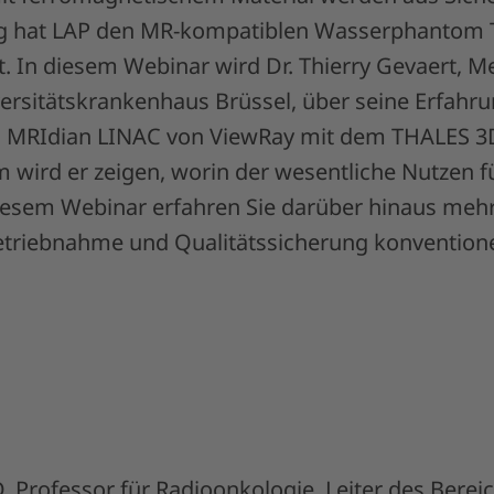
ung hat LAP den MR-kompatiblen Wasserphantom
 In diesem Webinar wird Dr. Thierry Gevaert, M
ersitätskrankenhaus Brüssel, über seine Erfahru
s MRIdian LINAC von ViewRay mit dem THALES
 wird er zeigen, worin der wesentliche Nutzen fü
diesem Webinar erfahren Sie darüber hinaus meh
etriebnahme und Qualitätssicherung konventione
, Professor für Radioonkologie, Leiter des Berei