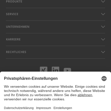
PRODUKTE
SERVICE
UNTERNEHMEN
KARRIERE
RECHTLICHES
Besuchen Sie uns
Besuchen Sie 
Besuchen S
Namen anderer Unternehmen und Produkte, die auf dieser Website
gezeigt werden, können Warenzeichen oder eingetragene Marken sein,
die nicht LAP, sondern den jeweiligen Eigentümern gehören. Unsere
Website verwendet Cookies. Sie können diese Cookies unter
Cookie
Einstellungen
verwalten oder deaktivieren. Für weitere Informationen