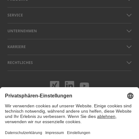
SERVICE
UNTERNEHMEN
KARRIERE
RECHTLICHES
Besuchen Sie uns
Besuchen Sie 
Besuchen S
Namen anderer Unternehmen und Produkte, die auf dieser Website
gezeigt werden, können Warenzeichen oder eingetragene Marken sein,
die nicht LAP, sondern den jeweiligen Eigentümern gehören. Unsere
Website verwendet Cookies. Sie können diese Cookies unter
Cookie
Einstellungen
verwalten oder deaktivieren. Für weitere Informationen