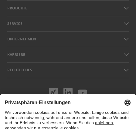
PRODUKTE
SERVICE
UNTERNEHMEN
KARRIERE
RECHTLICHES
Besuchen Sie uns
Besuchen Sie 
Besuchen S
Namen anderer Unternehmen und Produkte, die auf dieser Website
gezeigt werden, können Warenzeichen oder eingetragene Marken sein,
die nicht LAP, sondern den jeweiligen Eigentümern gehören. Unsere
Website verwendet Cookies. Sie können diese Cookies unter
Cookie